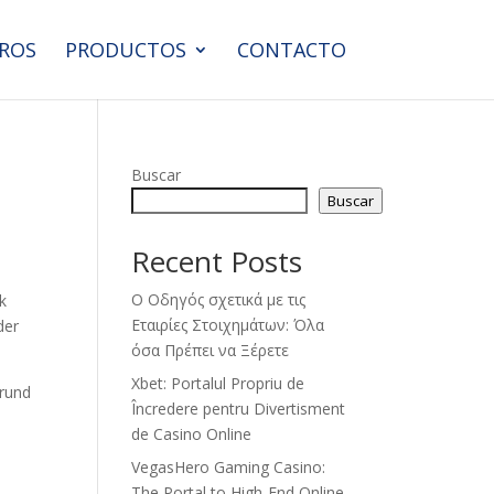
ROS
PRODUCTOS
CONTACTO
Buscar
Buscar
Recent Posts
Ο Οδηγός σχετικά με τις
k
Εταιρίες Στοιχημάτων: Όλα
der
όσα Πρέπει να Ξέρετε
Xbet: Portalul Propriu de
 rund
Încredere pentru Divertisment
de Casino Online
VegasHero Gaming Casino:
The Portal to High-End Online