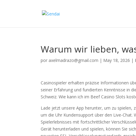
Warum wir lieben, was
por
axelmadrazo@gmail.com
|
May 18, 2026
|
Casinospieler erhalten präzise Informationen üb
seiner Erfahrung und fundierten Kenntnisse in die
Schweiz. Wie kann ich im Beef Casino Slots kost
Lade jetzt unsere App herunter, um zu spielen, 
um die Uhr Kundensupport über den Live-Chat. Wä
Spielerlebnisses mit fortschrittlicher Verschlüs
Gerät herunterladen und spielen, können Sie sic
neuesten SSL-Verschlüsselungsstandards gesicher