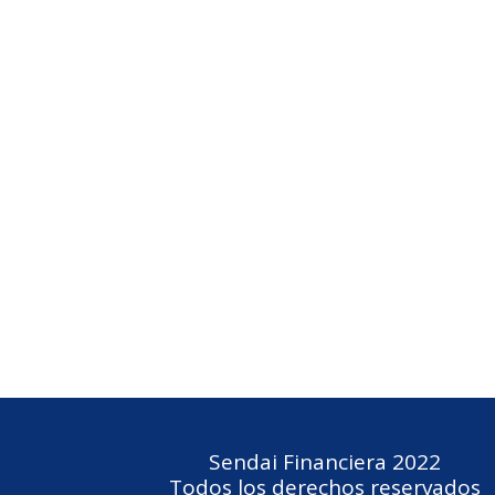
Sendai Financiera 2022
Todos los derechos reservados