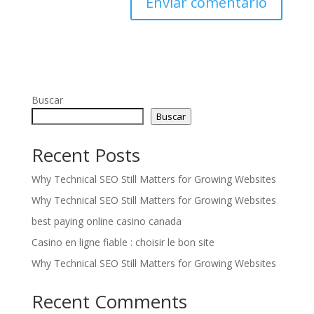
Buscar
Buscar
Recent Posts
Why Technical SEO Still Matters for Growing Websites
Why Technical SEO Still Matters for Growing Websites
best paying online casino canada
Casino en ligne fiable : choisir le bon site
Why Technical SEO Still Matters for Growing Websites
Recent Comments