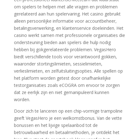
om spelers te helpen met alle vragen en problemen
gerelateerd aan hun spelervaring. Het casino gebruikt
alleen persoonlijke informatie voor accountbeheer,
betalingsverwerking, en klantenservice doeleinden. Het
casino werkt samen met professionele organisaties die
ondersteuning bieden aan spelers die hulp nodig
hebben bij gokgerelateerde problemen. VegasHero
biedt verschillende tools voor verantwoord gokken,
waaronder stortingslimieten, sessielimieten,
verlieslimieten, en zelfuitsluitingsopties. Alle spellen op
het platform worden getest door onafhankelijke
testorganisaties zoals eCOGRA om ervoor te zorgen
dat ze eerlijk zijn en niet gemanipuleerd kunnen
worden.
Door zich te lanceren op een chip-vormige trampoline
geeft VegasHero je een welkomstbonus. Van de vette
bonussen en het lijvige spelaanbod tot de
betrouwbaarheid en betaalmethoden, je ontdekt het