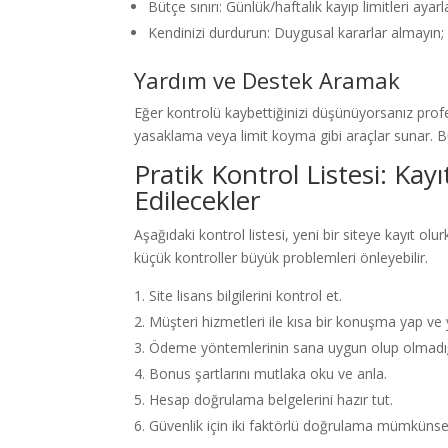
Bütçe sınırı: Günlük/haftalık kayıp limitleri ayarl
Kendinizi durdurun: Duygusal kararlar almayın; 
Yardım ve Destek Aramak
Eğer kontrolü kaybettiğinizi düşünüyorsanız prof
yasaklama veya limit koyma gibi araçlar sunar. B
Pratik Kontrol Listesi: Ka
Edilecekler
Aşağıdaki kontrol listesi, yeni bir siteye kayıt ol
küçük kontroller büyük problemleri önleyebilir.
Site lisans bilgilerini kontrol et.
Müşteri hizmetleri ile kısa bir konuşma yap ve y
Ödeme yöntemlerinin sana uygun olup olmadığ
Bonus şartlarını mutlaka oku ve anla.
Hesap doğrulama belgelerini hazır tut.
Güvenlik için iki faktörlü doğrulama mümkünse 