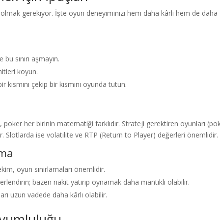
ı olmak gerekiyor. İşte oyun deneyiminizi hem daha kârlı hem de daha
ve bu sınırı aşmayın.
mitleri koyun.
ir kısmını çekip bir kısmını oyunda tutun.
, poker her birinin matematiği farklıdır. Strateji gerektiren oyunları (po
Slotlarda ise volatilite ve RTP (Return to Player) değerleri önemlidir.
nma
im, oyun sınırlamaları önemlidir.
rlendirin; bazen nakit yatırıp oynamak daha mantıklı olabilir.
rı uzun vadede daha kârlı olabilir.
Uyumluluğu