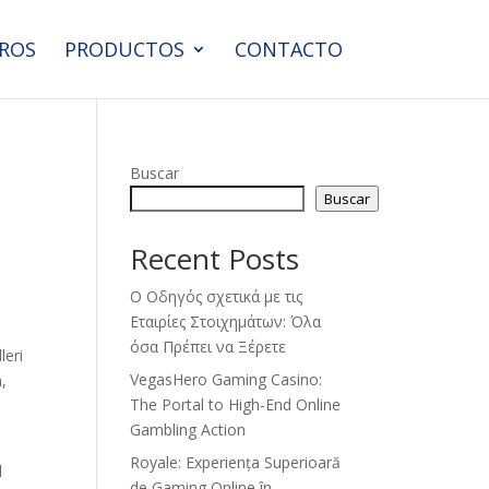
ROS
PRODUCTOS
CONTACTO
Buscar
Buscar
Recent Posts
Ο Οδηγός σχετικά με τις
Εταιρίες Στοιχημάτων: Όλα
όσα Πρέπει να Ξέρετε
leri
VegasHero Gaming Casino:
m,
The Portal to High-End Online
Gambling Action
a
Royale: Experiența Superioară
l
de Gaming Online în