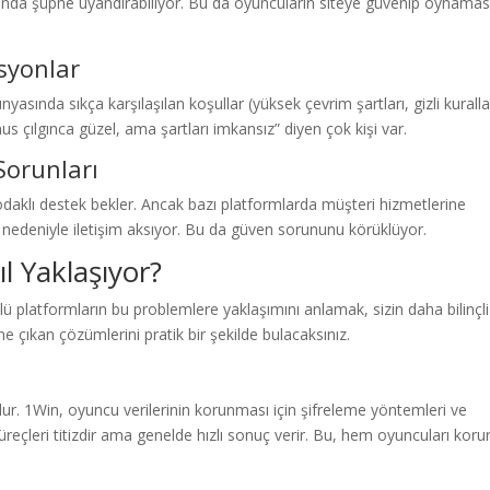
unda şüphe uyandırabiliyor. Bu da oyuncuların siteye güvenip oynamas
osyonlar
asında sıkça karşılaşılan koşullar (yüksek çevrim şartları, gizli kuralla
nus çılgınca güzel, ama şartları imkansız” diyen çok kişi var.
Sorunları
 odaklı destek bekler. Ancak bazı platformlarda müşteri hizmetlerine
ri nedeniyle iletişim aksıyor. Bu da güven sorununu körüklüyor.
l Yaklaşıyor?
 platformların bu problemlere yaklaşımını anlamak, sizin daha bilinçli
e çıkan çözümlerini pratik bir şekilde bulacaksınız.
olur. 1Win, oyuncu verilerinin korunması için şifreleme yöntemleri ve
reçleri titizdir ama genelde hızlı sonuç verir. Bu, hem oyuncuları koru