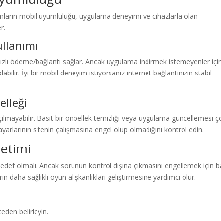
ormların mobil uyumluluğu, uygulama deneyimi ve cihazlarla olan
r.
ullanımı
ızlı ödeme/bağlantı sağlar. Ancak uygulama indirmek istemeyenler içi
ilir. İyi bir mobil deneyim istiyorsanız internet bağlantınızın stabil
elleği
çılmayabilir. Basit bir önbellek temizliği veya uygulama güncellemesi 
ayarlarının sitenin çalışmasına engel olup olmadığını kontrol edin.
etimi
def olmalı. Ancak sorunun kontrol dışına çıkmasını engellemek için b
n daha sağlıklı oyun alışkanlıkları geliştirmesine yardımcı olur.
eden belirleyin.