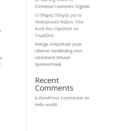
Domeniul Cazinurilor Digitale
Ο Πλήρης Οδηγός για το
Ηλεκτρονικό Καζίνο: Όλα
Αυτά που Οφείλετε να
r
Γνωρίζετε
Manga Gokportaal: Jouw
Ultieme Handleiding voor
Uitstekend Virtueel
da
Speelvermaak
r:
Recent
Comments
A WordPress Commenter
en
p
Hello world!