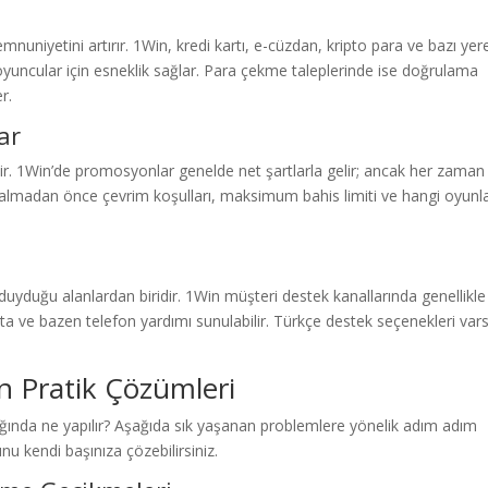
uniyetini artırır. 1Win, kredi kartı, e-cüzdan, kripto para ve bazı yer
oyuncular için esneklik sağlar. Para çekme taleplerinde ise doğrulama
r.
ar
lirtir. 1Win’de promosyonlar genelde net şartlarla gelir; ancak her zaman
almadan önce çevrim koşulları, maksimum bahis limiti ve hangi oyunla
 duyduğu alanlardan biridir. 1Win müşteri destek kanallarında genellikle 
ta ve bazen telefon yardımı sunulabilir. Türkçe destek seçenekleri var
n Pratik Çözümleri
ığında ne yapılır? Aşağıda sık yaşanan problemlere yönelik adım adım
u kendi başınıza çözebilirsiniz.