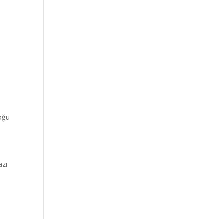
n
çoğu
azı