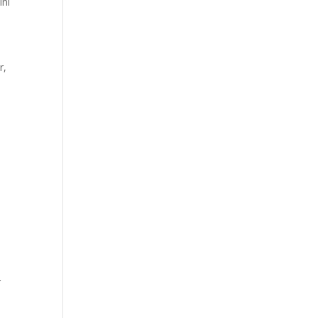
ını
r,
r