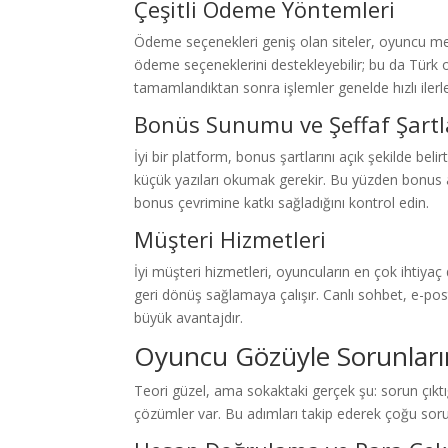
Çeşitli Ödeme Yöntemleri
Ödeme seçenekleri geniş olan siteler, oyuncu memn
ödeme seçeneklerini destekleyebilir; bu da Türk 
tamamlandıktan sonra işlemler genelde hızlı ilerle
Bonüs Sunumu ve Şeffaf Şartl
İyi bir platform, bonus şartlarını açık şekilde be
küçük yazıları okumak gerekir. Bu yüzden bonus 
bonus çevrimine katkı sağladığını kontrol edin.
Müşteri Hizmetleri
İyi müşteri hizmetleri, oyuncuların en çok ihtiyaç
geri dönüş sağlamaya çalışır. Canlı sohbet, e-pos
büyük avantajdır.
Oyuncu Gözüyle Sorunları
Teori güzel, ama sokaktaki gerçek şu: sorun çıkt
çözümler var. Bu adımları takip ederek çoğu sorun