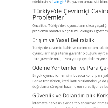
edebilirsiniz:
1win giri?
Bu yazının amacı sizi bilin
Türkiye’de Çevrimiçi Casin
Problemler
Öncelikle, Türkiye’deki oyuncuların sıkça yaşadığ
problemin mantıklı bir çözümü olduğunu göstermek.
Erişim ve Yasal Belirsizlik
Türkiye’de çevrimiçi bahis ve casino ortamı sıkı 
oyuncular hangi sitenin güvenilir olduğunu ayırt etm
“Site güvenilir mi?”, “Para yatırıp çekebilir miyim
Ödeme Yöntemleri ve Para Çe
Birçok oyuncu için en sinir bozucu konu, para yat
Banka transferleri, kredi kartı sınırlamaları ya
doğrulama süreçleri bazen uzun sürebiliyor ve b
Güvenlik ve Dolandırıcılık Kor
İnternette herkesin aklında “dolandırılma” ihtimali v