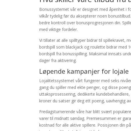
Bonussystemet vår er designet med åpenhet i foku
vilkår tydelig før du aksepterer noen bonustilbu
bedre kontroll over bonusprogresjonen din. Spil
med viktige fordeler.
Vi tillater at alle spilltyper bidrar til spillekr
bordspill som blackjack og roulette bidrar med 
bordspill fra bonusspilling. Maksimal innsats un
dager fra aktivering.
Løpende kampanjer for lojale
Lojalitetssystemet vårt fungerer med seks nivåer
gang du spiller med ekte penger, og disse poeng
uttaksprosessering, dedikerte kundebehandlere, h
kroner du satser gir deg ett poeng, uavhengig av
Fredagsturnerende våre har blitt svært populære 
varer til midnatt søndag. Premiesummen er garan
kostnad for alle aktive spillere. Posisjonen din p