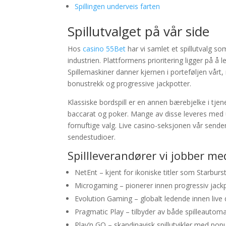
Spillingen underveis farten
Spillutvalget på vår side
Hos
casino 55Bet
har vi samlet et spillutvalg s
industrien. Plattformens prioritering ligger på 
Spillemaskiner danner kjernen i porteføljen vårt, 
bonustrekk og progressive jackpotter.
Klassiske bordspill er en annen bærebjelke i tjene
baccarat og poker. Mange av disse leveres med ul
fornuftige valg. Live casino-seksjonen vår sender 
sendestudioer.
Spillleverandører vi jobber me
NetEnt – kjent for ikoniske titler som Starbur
Microgaming – pionerer innen progressiv jack
Evolution Gaming – globalt ledende innen live d
Pragmatic Play – tilbyder av både spilleautoma
Play’n GO – skandinavisk spillutvikler med popu