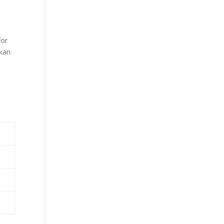
for
 kan