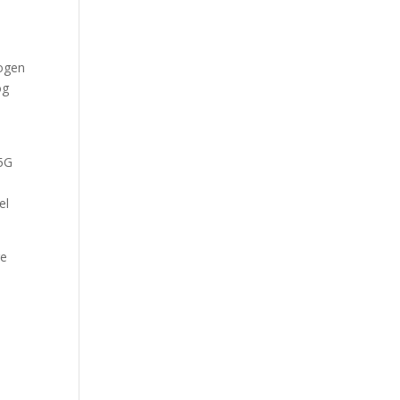
logen
og
 5G
el
re