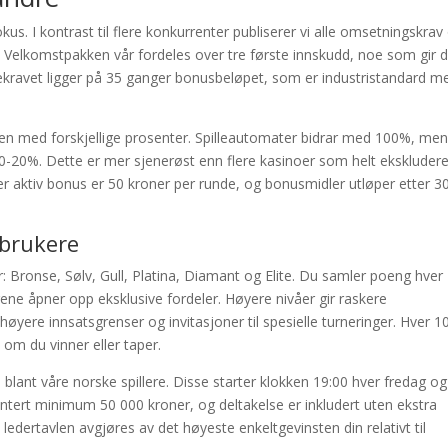
s. I kontrast til flere konkurrenter publiserer vi alle omsetningskrav
d. Velkomstpakken vår fordeles over tre første innskudd, noe som gir 
lekravet ligger på 35 ganger bonusbeløpet, som er industristandard m
avet, men med forskjellige prosenter. Spilleautomater bidrar med 100%, me
10-20%. Dette er mer sjenerøst enn flere kasinoer som helt ekskludere
der aktiv bonus er 50 kroner per runde, og bonusmidler utløper etter 3
 brukere
: Bronse, Sølv, Gull, Platina, Diamant og Elite. Du samler poeng hver
ene åpner opp eksklusive fordeler. Høyere nivåer gir raskere
øyere innsatsgrenser og invitasjoner til spesielle turneringer. Hver 1
 om du vinner eller taper.
blant våre norske spillere. Disse starter klokken 19:00 hver fredag og
tert minimum 50 000 kroner, og deltakelse er inkludert uten ekstra
å ledertavlen avgjøres av det høyeste enkeltgevinsten din relativt til