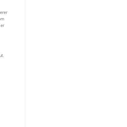
erer
dom
 er
ut.