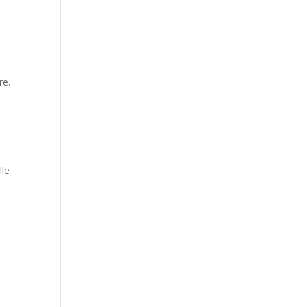
re.
lle