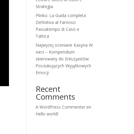
Strategia
Plinko: La Guida completa
Definitiva al Famoso
Passatempo di Caso e
Tattica
Najwyżej oceniane Kasyna W
sieci – Kompendium
skierowany do Entuzjastów
Poszukujących Wyjątkowych
Emocji
Recent
Comments
A WordPress Commenter
en
Hello world!