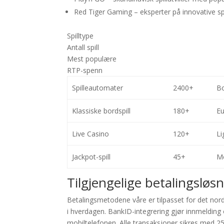
Red Tiger Gaming – eksperter på innovative spi
Spilltype
Antall spill
Mest populære
RTP-spenn
Spilleautomater
2400+
Bo
Klassiske bordspill
180+
Eu
Live Casino
120+
Li
Jackpot-spill
45+
Me
Tilgjengelige betalingsløs
Betalingsmetodene våre er tilpasset for det nordi
i hverdagen. BankID-integrering gjør innmelding 
mobiltelefonen. Alle transaksjoner sikres med 