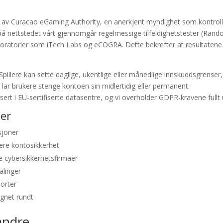
dt av Curacao eGaming Authority, en anerkjent myndighet som kontroll
ene på nettstedet vårt gjennomgår regelmessige tilfeldighetstester (Ran
oratorier som iTech Labs og eCOGRA. Dette bekrefter at resultatene
 Spillere kan sette daglige, ukentlige eller månedlige innskuddsgrenser,
lar brukere stenge kontoen sin midlertidig eller permanent.
sert i EU-sertifiserte datasentre, og vi overholder GDPR-kravene fullt 
der
sjoner
igere kontosikkerhet
e cybersikkerhetsfirmaer
alinger
orter
gnet rundt
 andre