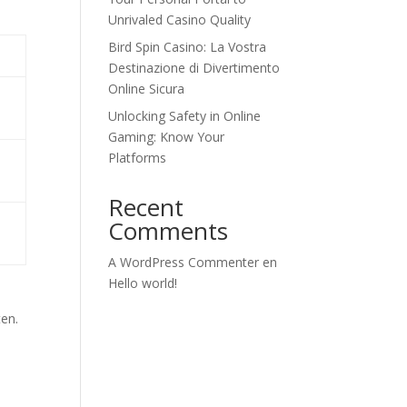
Unrivaled Casino Quality
Bird Spin Casino: La Vostra
Destinazione di Divertimento
Online Sicura
Unlocking Safety in Online
Gaming: Know Your
Platforms
n
Recent
Comments
A WordPress Commenter
en
Hello world!
ten.