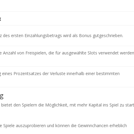
g
z des ersten Einzahlungsbetrags wird als Bonus gutgeschrieben.
 Anzahl von Freispielen, die für ausgewählte Slots verwendet werde
 eines Prozentsatzes der Verluste innerhalb einer bestimmten
ng
bietet den Spielern die Möglichkeit, mit mehr Kapital ins Spiel zu star
neue Spiele auszuprobieren und können die Gewinnchancen erheblich