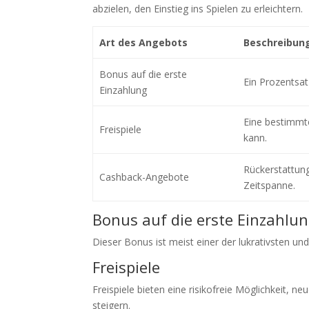
abzielen, den Einstieg ins Spielen zu erleichtern.
Art des Angebots
Beschreibun
Bonus auf die erste
Ein Prozentsat
Einzahlung
Eine bestimmte
Freispiele
kann.
Rückerstattung
Cashback-Angebote
Zeitspanne.
Bonus auf die erste Einzahlu
Dieser Bonus ist meist einer der lukrativsten und 
Freispiele
Freispiele bieten eine risikofreie Möglichkeit, 
steigern.