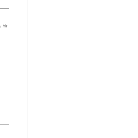
s hin