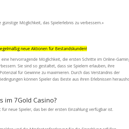
günstige Möglichkeit, das Spielerlebnis zu verbessern.»
 regelmäßig neue Aktionen für Bestandskunden!
ine hervorragende Möglichkeit, die ersten Schritte im Online-Gamin
bessern. Sie sind so gestaltet, dass sie Spielern erlauben, ihre
s Potenzial für Gewinne zu maximieren. Durch das Verständnis der
edingungen können Spieler das Beste aus ihren Erlebnissen herausho
s im 7Gold Casino?
für neue Spieler, das bei der ersten Einzahlung verfügbar ist.