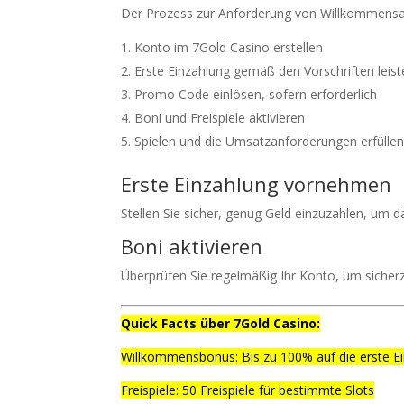
Der Prozess zur Anforderung von Willkommensan
Konto im 7Gold Casino erstellen
Erste Einzahlung gemäß den Vorschriften leis
Promo Code einlösen, sofern erforderlich
Boni und Freispiele aktivieren
Spielen und die Umsatzanforderungen erfülle
Erste Einzahlung vornehmen
Stellen Sie sicher, genug Geld einzuzahlen, um 
Boni aktivieren
Überprüfen Sie regelmäßig Ihr Konto, um sicherzus
Quick Facts über 7Gold Casino:
Willkommensbonus: Bis zu 100% auf die erste E
Freispiele: 50 Freispiele für bestimmte Slots