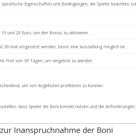
pezifische Eigenschaften und Bedingungen, die Spieler beachten sol
 10 und 20 Euro, um den Bonus zu aktivieren.
 30-mal umgesetzt werden, bevor eine Auszahlung möglich ist.
ne Frist von 30 Tagen, um eingelöst zu werden.
tscheidend, um von Angeboten profitieren zu können.
stellen, dass Spieler die Boni korrekt nutzen und die Anforderungen
ss zur Inanspruchnahme der Boni