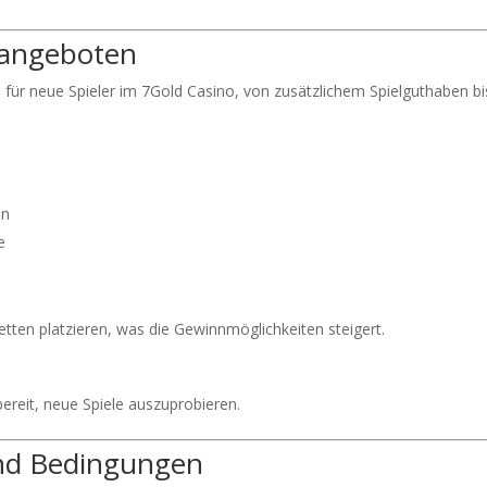
sangeboten
für neue Spieler im 7Gold Casino, von zusätzlichem Spielguthaben bi
en
e
en platzieren, was die Gewinnmöglichkeiten steigert.
bereit, neue Spiele auszuprobieren.
und Bedingungen