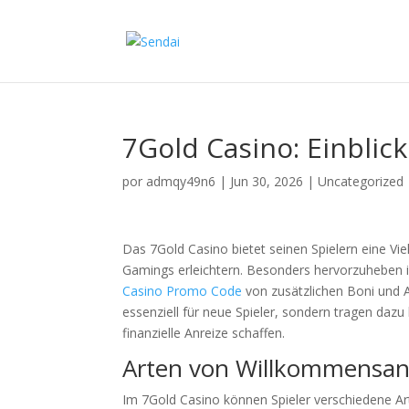
7Gold Casino: Einblic
por
admqy49n6
|
Jun 30, 2026
|
Uncategorized
Das 7Gold Casino bietet seinen Spielern eine Vi
Gamings erleichtern. Besonders hervorzuheben ist
Casino Promo Code
von zusätzlichen Boni und 
essenziell für neue Spieler, sondern tragen dazu
finanzielle Anreize schaffen.
Arten von Willkommensa
Im 7Gold Casino können Spieler verschiedene 