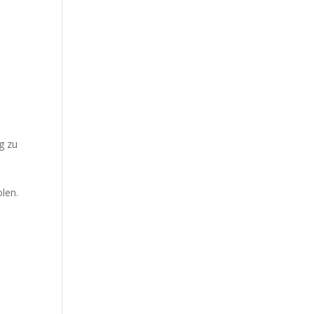
g zu
len.