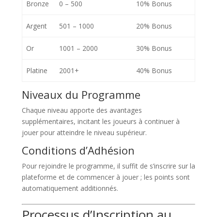
Bronze
0 – 500
10% Bonus
Argent
501 – 1000
20% Bonus
Or
1001 – 2000
30% Bonus
Platine
2001+
40% Bonus
Niveaux du Programme
Chaque niveau apporte des avantages
supplémentaires, incitant les joueurs à continuer à
jouer pour atteindre le niveau supérieur.
Conditions d’Adhésion
Pour rejoindre le programme, il suffit de s’inscrire sur la
plateforme et de commencer à jouer ; les points sont
automatiquement additionnés.
Processus d’Inscription au