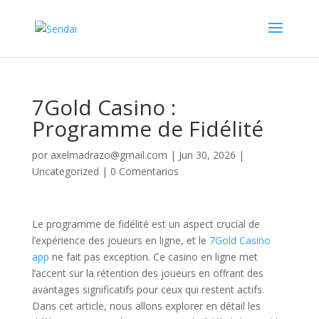
7Gold Casino :
Programme de Fidélité
por
axelmadrazo@gmail.com
|
Jun 30, 2026
|
Uncategorized
|
0 Comentarios
Le programme de fidélité est un aspect crucial de
l’expérience des joueurs en ligne, et le
7Gold Casino
app
ne fait pas exception. Ce casino en ligne met
l’accent sur la rétention des joueurs en offrant des
avantages significatifs pour ceux qui restent actifs.
Dans cet article, nous allons explorer en détail les