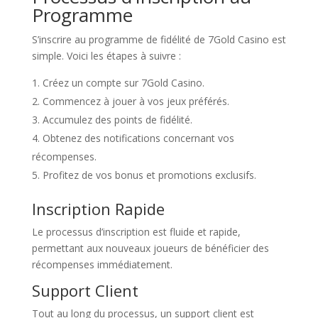
Programme
S’inscrire au programme de fidélité de 7Gold Casino est
simple. Voici les étapes à suivre :
Créez un compte sur 7Gold Casino.
Commencez à jouer à vos jeux préférés.
Accumulez des points de fidélité.
Obtenez des notifications concernant vos
récompenses.
Profitez de vos bonus et promotions exclusifs.
Inscription Rapide
Le processus d’inscription est fluide et rapide,
permettant aux nouveaux joueurs de bénéficier des
récompenses immédiatement.
Support Client
Tout au long du processus, un support client est