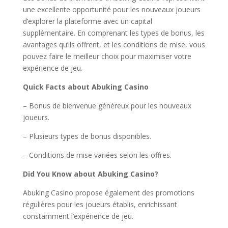
une excellente opportunité pour les nouveaux joueurs
d’explorer la plateforme avec un capital
supplémentaire. En comprenant les types de bonus, les
avantages qu’ils offrent, et les conditions de mise, vous
pouvez faire le meilleur choix pour maximiser votre
expérience de jeu.
Quick Facts about Abuking Casino
– Bonus de bienvenue généreux pour les nouveaux
joueurs.
– Plusieurs types de bonus disponibles.
– Conditions de mise variées selon les offres.
Did You Know about Abuking Casino?
Abuking Casino propose également des promotions
régulières pour les joueurs établis, enrichissant
constamment l’expérience de jeu.