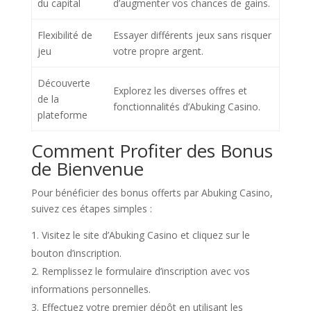
du capital
d’augmenter vos chances de gains.
Flexibilité de
Essayer différents jeux sans risquer
jeu
votre propre argent.
Découverte
Explorez les diverses offres et
de la
fonctionnalités d’Abuking Casino.
plateforme
Comment Profiter des Bonus
de Bienvenue
Pour bénéficier des bonus offerts par Abuking Casino,
suivez ces étapes simples :
Visitez le site d’Abuking Casino et cliquez sur le
bouton d’inscription.
Remplissez le formulaire d’inscription avec vos
informations personnelles.
Effectuez votre premier dépôt en utilisant les