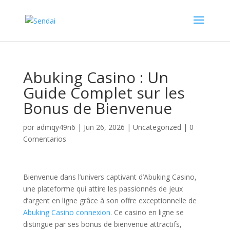
Abuking Casino : Un
Guide Complet sur les
Bonus de Bienvenue
por
admqy49n6
|
Jun 26, 2026
|
Uncategorized
|
0
Comentarios
Bienvenue dans l’univers captivant d’Abuking Casino,
une plateforme qui attire les passionnés de jeux
d’argent en ligne grâce à son offre exceptionnelle de
Abuking Casino connexion
. Ce casino en ligne se
distingue par ses bonus de bienvenue attractifs,