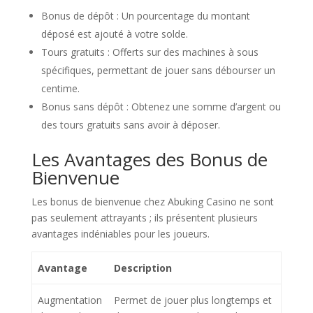
Bonus de dépôt : Un pourcentage du montant
déposé est ajouté à votre solde.
Tours gratuits : Offerts sur des machines à sous
spécifiques, permettant de jouer sans débourser un
centime.
Bonus sans dépôt : Obtenez une somme d’argent ou
des tours gratuits sans avoir à déposer.
Les Avantages des Bonus de
Bienvenue
Les bonus de bienvenue chez Abuking Casino ne sont
pas seulement attrayants ; ils présentent plusieurs
avantages indéniables pour les joueurs.
Avantage
Description
Augmentation
Permet de jouer plus longtemps et