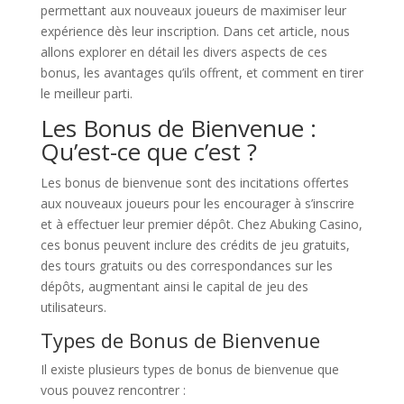
permettant aux nouveaux joueurs de maximiser leur
expérience dès leur inscription. Dans cet article, nous
allons explorer en détail les divers aspects de ces
bonus, les avantages qu’ils offrent, et comment en tirer
le meilleur parti.
Les Bonus de Bienvenue :
Qu’est-ce que c’est ?
Les bonus de bienvenue sont des incitations offertes
aux nouveaux joueurs pour les encourager à s’inscrire
et à effectuer leur premier dépôt. Chez Abuking Casino,
ces bonus peuvent inclure des crédits de jeu gratuits,
des tours gratuits ou des correspondances sur les
dépôts, augmentant ainsi le capital de jeu des
utilisateurs.
Types de Bonus de Bienvenue
Il existe plusieurs types de bonus de bienvenue que
vous pouvez rencontrer :