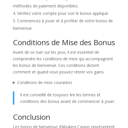
méthodes de paiement disponibles.
Vérifiez votre compte pour voir le bonus appliqué.
Commencez à jouer et à profiter de votre bonus de
bienvenue.
Conditions de Mise des Bonus
Avant de se ruer sur les jeux, il est essentiel de
comprendre les conditions de mise qui accompagnent
les bonus de bienvenue. Ces conditions dictent
comment et quand vous pouvez retirer vos gains.
Conditions de mise courantes
Il est conseillé de toujours lire les termes et
conditions des bonus avant de commencer à jouer.
Conclusion
Les bonus de bienvenue d’Abuking Casino représentent