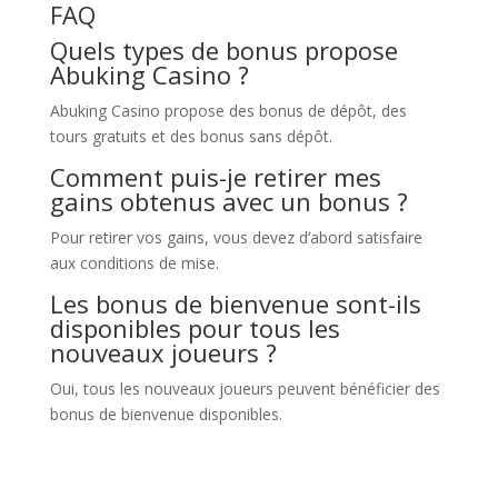
FAQ
Quels types de bonus propose
Abuking Casino ?
Abuking Casino propose des bonus de dépôt, des
tours gratuits et des bonus sans dépôt.
Comment puis-je retirer mes
gains obtenus avec un bonus ?
Pour retirer vos gains, vous devez d’abord satisfaire
aux conditions de mise.
Les bonus de bienvenue sont-ils
disponibles pour tous les
nouveaux joueurs ?
Oui, tous les nouveaux joueurs peuvent bénéficier des
bonus de bienvenue disponibles.