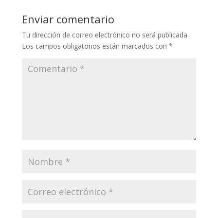
Enviar comentario
Tu dirección de correo electrónico no será publicada.
Los campos obligatorios están marcados con
*