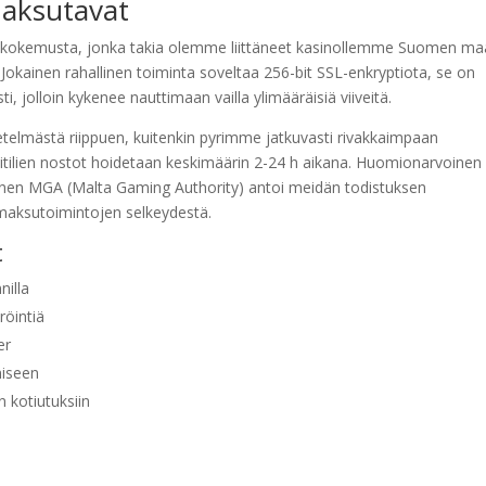
Maksutavat
elikokemusta, jonka takia olemme liittäneet kasinollemme Suomen m
kainen rahallinen toiminta soveltaa 256-bit SSL-enkryptiota, se on
ti, jolloin kykenee nauttimaan vailla ylimääräisiä viiveitä.
telmästä riippuen, kuitenkin pyrimme jatkuvasti rivakkaimpaan
elitilien nostot hoidetaan keskimäärin 2-24 h aikana. Huomionarvoinen
inen MGA (Malta Gaming Authority) antoi meidän todistuksen
 maksutoimintojen selkeydestä.
t
nilla
eröintiä
er
miseen
n kotiutuksiin