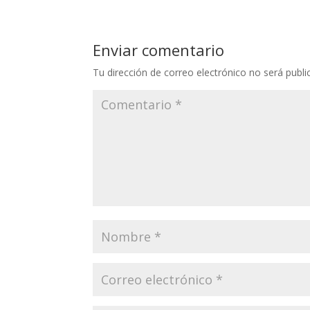
Enviar comentario
Tu dirección de correo electrónico no será publi