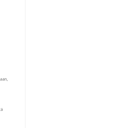
taan,
tä