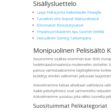
Sisällysluettelo
Laaja Pelitarjonta Kaikenlaisille Pelaajille
Turvalliset että Nopeat Maksuratkaisut
Erinomaiset Bonustarjoukset
Ympärivuorokautinen Apu Suomen kielellä
Vastuullinen Gaming Tärkeimpänä
Monipuolinen Pelisisältö Kai
Sivustomme sisältää enemmän kuin 3000 monipuoli
hedelmäautomaateista moderneihin slotteihin. Me
parissa varmistaaksemme käyttäjillemme korke
keskittyy etenkin valikoiman jatkuvaan laajent
Kokoelmamme kattaa aiheiltaan vaihtelevia vaihto
Kaikki peliohjelmisto ovat varmennettu reiluuden
Kokoelmamme uusiutuu joka viikko tuoreilta pelis
Suosituimmat Pelikategoriat