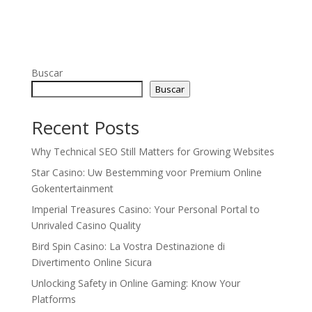
Buscar
Buscar
Recent Posts
Why Technical SEO Still Matters for Growing Websites
Star Casino: Uw Bestemming voor Premium Online
Gokentertainment
Imperial Treasures Casino: Your Personal Portal to
Unrivaled Casino Quality
Bird Spin Casino: La Vostra Destinazione di
Divertimento Online Sicura
Unlocking Safety in Online Gaming: Know Your
Platforms