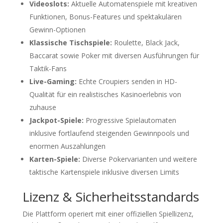
Videoslots:
Aktuelle Automatenspiele mit kreativen
Funktionen, Bonus-Features und spektakulären
Gewinn-Optionen
Klassische Tischspiele:
Roulette, Black Jack,
Baccarat sowie Poker mit diversen Ausführungen für
Taktik-Fans
Live-Gaming:
Echte Croupiers senden in HD-
Qualität für ein realistisches Kasinoerlebnis von
zuhause
Jackpot-Spiele:
Progressive Spielautomaten
inklusive fortlaufend steigenden Gewinnpools und
enormen Auszahlungen
Karten-Spiele:
Diverse Pokervarianten und weitere
taktische Kartenspiele inklusive diversen Limits
Lizenz & Sicherheitsstandards
Die Plattform operiert mit einer offiziellen Spiellizenz,