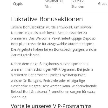
Maximal 30
Bis zu 2
Crypto
Gratis
Min.
Stunden
Lukrative Bonusaktionen
Unsere Bonusstruktur wurde entwickelt, um sowohl
Neueinsteiger als auch loyale Bestandsspieler zu
prämieren. Das Welcome-Paket liefert üppige Deposit-
Boni plus Freispiele für ausgewählte Automatenspiele.
Die Angebote haben fairen Bonusbedingungen, welche
klar mitgeteilt sind.
Neben dem Begrüßungsbonus nutzen Spieler aus
unserem mehrschichtigen VIP-Programm. Bei jedem
platzierten Bet erhalten Spieler Loyalitätspunkte,
welche für Echtgeld, Freispiele oder einzigartige
Geschenke eingetauscht werden kann. Wiederkehrende
Reload-Boni & saisonal Promotionen sorgen für extra
Spannung.
Vorteile unseres VIP-Programms