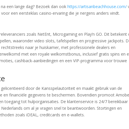
n na een lange dag? Bezoek dan ook
https://artisanbeachhouse.com/
t voor een eersteklas casino-ervaring die je nergens anders vindt.
everanciers zoals NetEnt, Microgaming en Play’n GO. Dit betekent 
llen, waaronder video slots, tafelspellen en progressive jackpots. 
l rechtstreeks naar je huiskamer, met professionele dealers en
erwelkomd met een royale welkomstbonus, inclusief gratis spins en 
promoties, cashback-aanbiedingen en een VIP-programma voor trouwe
ce
s gelicentieerd door de Kansspelautoriteit en maakt gebruik van de
jke en financiële gegevens te beschermen. Bovendien promoot Amobe
en toegang tot hulporganisaties. De klantenservice is 24/7 bereikbaar 
nd Nederlands om al je vragen snel te beantwoorden. Stortingen en
hoden zoals iDEAL, creditcards en e-wallets.