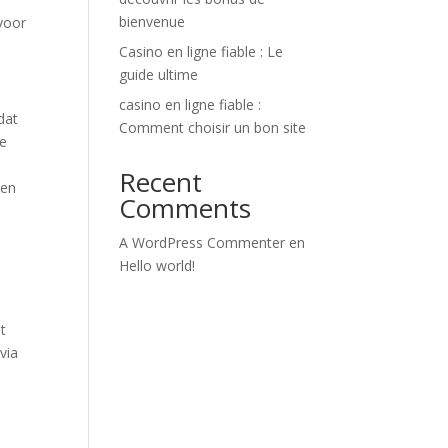
bienvenue
voor
Casino en ligne fiable : Le
guide ultime
casino en ligne fiable :
dat
Comment choisir un bon site
De
Recent
een
Comments
A WordPress Commenter
en
Hello world!
t
via