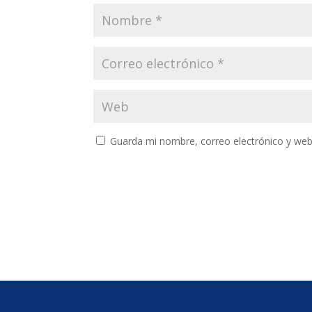
Guarda mi nombre, correo electrónico y web