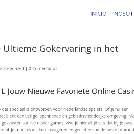
INICIO
NOSOT
 Ultieme Gokervaring in het
ncategorized
|
0 Comentarios
 Jouw Nieuwe Favoriete Online Casi
 dat speciaal is ontworpen voor Nederlandse spelers. Of je nu een
et biedt een veilige, spannende en gebruiksvriendelijke omgeving. M
okkasten tot live dealer games, vind je hier altijd iets dat bij je past.
, zodat je moeiteloos kunt navigeren en genieten van de beste promoti