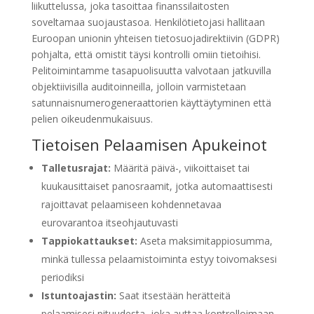
liikuttelussa, joka tasoittaa finanssilaitosten
soveltamaa suojaustasoa. Henkilötietojasi hallitaan
Euroopan unionin yhteisen tietosuojadirektiivin (GDPR)
pohjalta, että omistit täysi kontrolli omiin tietoihisi.
Pelitoimintamme tasapuolisuutta valvotaan jatkuvilla
objektiivisilla auditoinneilla, jolloin varmistetaan
satunnaisnumerogeneraattorien käyttäytyminen että
pelien oikeudenmukaisuus.
Tietoisen Pelaamisen Apukeinot
Talletusrajat:
Määritä päivä-, viikoittaiset tai
kuukausittaiset panosraamit, jotka automaattisesti
rajoittavat pelaamiseen kohdennetavaa
eurovarantoa itseohjautuvasti
Tappiokattaukset:
Aseta maksimitappiosumma,
minkä tullessa pelaamistoiminta estyy toivomaksesi
periodiksi
Istuntoajastin:
Saat itsestään herätteitä
pelaamisesi pituudesta, joka auttaa kontrolloimaan