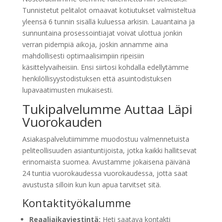
Tunnistetut pelitalot omaavat kotiutukset valmisteltua
yleensä 6 tunnin sisällä kuluessa arkisin. Lauantaina ja
sunnuntaina prosessointiajat voivat ulottua jonkin
verran pidempiä aikoja, joskin annamme aina
mahdollisesti optimaalisimpiin ripeisiin
käsittelyvaiheisiin. Ensi siirtosi kohdalla edellytämme
henkilöllisyystodistuksen että asuintodistuksen
lupavaatimusten mukaisesti.
Tukipalvelumme Auttaa Läpi
Vuorokauden
Asiakaspalvelutiimimme muodostuu valmennetuista
peliteollisuuden asiantuntijoista, jotka kaikki hallitsevat
erinomaista suomea. Avustamme jokaisena päivänä
24 tuntia vuorokaudessa vuorokaudessa, jotta saat
avustusta silloin kun kun apua tarvitset sitä.
Kontaktityökalumme
Reaaliaikaviestintä:
Heti saatava kontakti