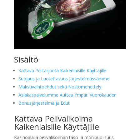
Sisältö
Kattava Pelitarjonta Kaikenlaisille Käyttäjille
Suojaus ja Luotettavuus Järjestelmässämme
Maksuvaihtoehdot sekä Nostomenettely
Asiakaspalvelumme Auttaa Ympäri Vuorokauden
Bonusjärjestelmä ja Edut
Kattava Pelivalikoima
Kaikenlaisille Käyttäjille
Kasinoalalla pelivalikoiman taso ja monipuolisuus