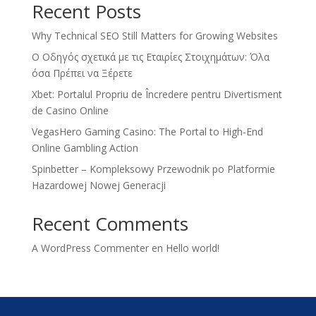
Recent Posts
Why Technical SEO Still Matters for Growing Websites
Ο Οδηγός σχετικά με τις Εταιρίες Στοιχημάτων: Όλα
όσα Πρέπει να Ξέρετε
Xbet: Portalul Propriu de Încredere pentru Divertisment
de Casino Online
VegasHero Gaming Casino: The Portal to High-End
Online Gambling Action
Spinbetter – Kompleksowy Przewodnik po Platformie
Hazardowej Nowej Generacji
Recent Comments
A WordPress Commenter
en
Hello world!