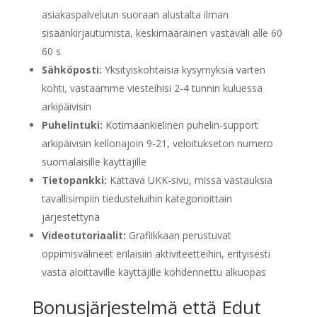
asiakaspalveluun suoraan alustalta ilman
sisäänkirjautumista, keskimääräinen vastaväli alle 60
60 s
Sähköposti:
Yksityiskohtaisia kysymyksiä varten
kohti, vastaamme viesteihisi 2-4 tunnin kuluessa
arkipäivisin
Puhelintuki:
Kotimaankielinen puhelin-support
arkipäivisin kellonajoin 9-21, veloitukseton numero
suomalaisille käyttäjille
Tietopankki:
Kattava UKK-sivu, missä vastauksia
tavallisimpiin tiedusteluihin kategorioittain
järjestettynä
Videotutoriaalit:
Grafiikkaan perustuvat
oppimisvälineet erilaisiin aktiviteetteihin, erityisesti
vasta aloittaville käyttäjille kohdennettu alkuopas
Bonusjärjestelmä että Edut