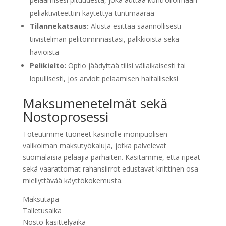
peliaktiviteettiin käytettyä tuntimäärää
Tilannekatsaus:
Alusta esittää säännöllisesti
tiivistelmän pelitoiminnastasi, palkkioista sekä
häviöistä
Pelikielto:
Optio jäädyttää tilisi väliaikaisesti tai
lopullisesti, jos arvioit pelaamisen haitalliseksi
Maksumenetelmät sekä
Nostoprosessi
Toteutimme tuoneet kasinolle monipuolisen
valikoiman maksutyökaluja, jotka palvelevat
suomalaisia pelaajia parhaiten. Käsitämme, että ripeät
sekä vaarattomat rahansiirrot edustavat kriittinen osa
miellyttävää käyttökokemusta.
Maksutapa
Talletusaika
Nosto-käsittelyaika