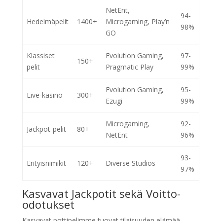
NetEnt,
94-
Hedelmäpelit
1400+
Microgaming, Play’n
98%
GO
Klassiset
Evolution Gaming,
97-
150+
pelit
Pragmatic Play
99%
Evolution Gaming,
95-
Live-kasino
300+
Ezugi
99%
Microgaming,
92-
Jackpot-pelit
80+
NetEnt
96%
93-
Erityisnimikit
120+
Diverse Studios
97%
Kasvavat Jackpotit sekä Voitto-
odotukset
Kasvavat pottipelimme tuovat tilaisuuden elämää