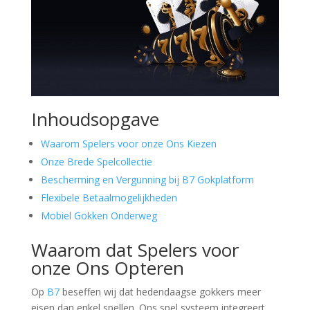
Inhoudsopgave
Waarom Spelers voor onze Ons Kiezen
Onze Brede Spelcollectie
Bescherming en Vergunning bij B7 Gokplatform
Flexibele Betaalmogelijkheden
Mobiel Gokken Onderweg
Waarom dat Spelers voor
onze Ons Opteren
Op
B7
beseffen wij dat hedendaagse gokkers meer
eisen dan enkel spellen. Ons spel systeem integreert