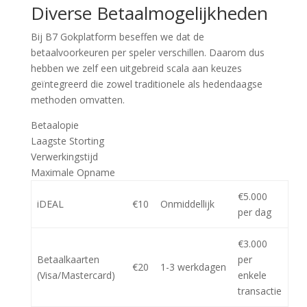
Diverse Betaalmogelijkheden
Bij B7 Gokplatform beseffen we dat de
betaalvoorkeuren per speler verschillen. Daarom dus
hebben we zelf een uitgebreid scala aan keuzes
geïntegreerd die zowel traditionele als hedendaagse
methoden omvatten.
Betaalopie
Laagste Storting
Verwerkingstijd
Maximale Opname
€5.000
iDEAL
€10
Onmiddellijk
per dag
€3.000
Betaalkaarten
per
€20
1-3 werkdagen
(Visa/Mastercard)
enkele
transactie