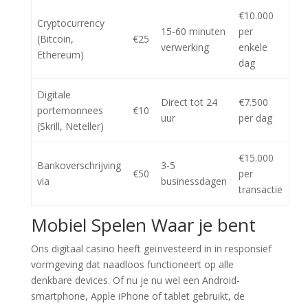
€10.000
Cryptocurrency
15-60 minuten
per
(Bitcoin,
€25
verwerking
enkele
Ethereum)
dag
Digitale
Direct tot 24
€7.500
portemonnees
€10
uur
per dag
(Skrill, Neteller)
€15.000
Bankoverschrijving
3-5
€50
per
via
businessdagen
transactie
Mobiel Spelen Waar je bent
Ons digitaal casino heeft geïnvesteerd in in responsief
vormgeving dat naadloos functioneert op alle
denkbare devices. Of nu je nu wel een Android-
smartphone, Apple iPhone of tablet gebruikt, de