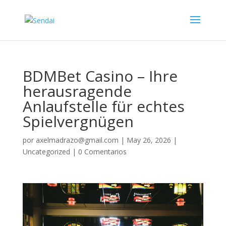
BDMBet Casino – Ihre
herausragende
Anlaufstelle für echtes
Spielvergnügen
por
axelmadrazo@gmail.com
|
May 26, 2026
|
Uncategorized
|
0 Comentarios