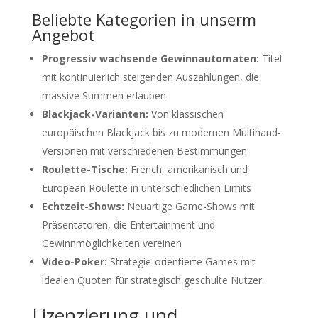
Beliebte Kategorien in unserm
Angebot
Progressiv wachsende Gewinnautomaten:
Titel
mit kontinuierlich steigenden Auszahlungen, die
massive Summen erlauben
Blackjack-Varianten:
Von klassischen
europäischen Blackjack bis zu modernen Multihand-
Versionen mit verschiedenen Bestimmungen
Roulette-Tische:
French, amerikanisch und
European Roulette in unterschiedlichen Limits
Echtzeit-Shows:
Neuartige Game-Shows mit
Präsentatoren, die Entertainment und
Gewinnmöglichkeiten vereinen
Video-Poker:
Strategie-orientierte Games mit
idealen Quoten für strategisch geschulte Nutzer
Lizenzierung und