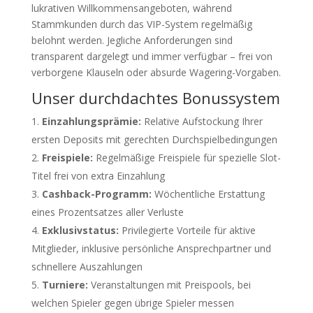
lukrativen Willkommensangeboten, während
Stammkunden durch das VIP-System regelmäßig
belohnt werden. Jegliche Anforderungen sind
transparent dargelegt und immer verfügbar – frei von
verborgene Klauseln oder absurde Wagering-Vorgaben.
Unser durchdachtes Bonussystem
Einzahlungsprämie:
Relative Aufstockung Ihrer
ersten Deposits mit gerechten Durchspielbedingungen
Freispiele:
Regelmäßige Freispiele für spezielle Slot-
Titel frei von extra Einzahlung
Cashback-Programm:
Wöchentliche Erstattung
eines Prozentsatzes aller Verluste
Exklusivstatus:
Privilegierte Vorteile für aktive
Mitglieder, inklusive persönliche Ansprechpartner und
schnellere Auszahlungen
Turniere:
Veranstaltungen mit Preispools, bei
welchen Spieler gegen übrige Spieler messen