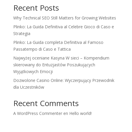
Recent Posts
Why Technical SEO Still Matters for Growing Websites
Plinko: La Guida Definitiva al Celebre Gioco di Caso e
Strategia
Plinko: La Guida completa Definitiva al Famoso
Passatempo di Caso e Tattica
Najwyżej oceniane Kasyna W sieci – Kompendium
skierowany do Entuzjastów Poszukujących
Wyjątkowych Emocji
Dozwolone Casino Online: Wyczerpujący Przewodnik
dla Uczestników
Recent Comments
A WordPress Commenter
en
Hello world!