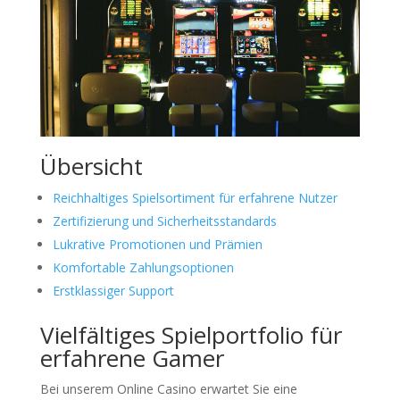
Übersicht
Reichhaltiges Spielsortiment für erfahrene Nutzer
Zertifizierung und Sicherheitsstandards
Lukrative Promotionen und Prämien
Komfortable Zahlungsoptionen
Erstklassiger Support
Vielfältiges Spielportfolio für
erfahrene Gamer
Bei unserem Online Casino erwartet Sie eine