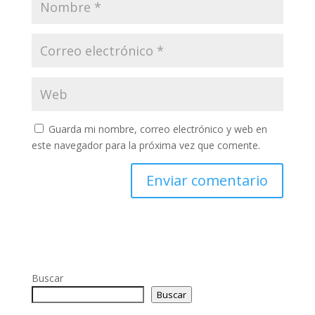
Guarda mi nombre, correo electrónico y web en
este navegador para la próxima vez que comente.
Buscar
Buscar