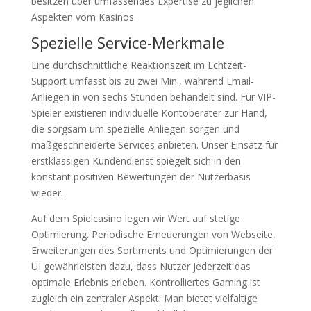
besitzen über umfassendes Expertise zu jeglichen
Aspekten vom Kasinos.
Spezielle Service-Merkmale
Eine durchschnittliche Reaktionszeit im Echtzeit-
Support umfasst bis zu zwei Min., während Email-
Anliegen in von sechs Stunden behandelt sind. Für VIP-
Spieler existieren individuelle Kontoberater zur Hand,
die sorgsam um spezielle Anliegen sorgen und
maßgeschneiderte Services anbieten. Unser Einsatz für
erstklassigen Kundendienst spiegelt sich in den
konstant positiven Bewertungen der Nutzerbasis
wieder.
Auf dem Spielcasino legen wir Wert auf stetige
Optimierung. Periodische Erneuerungen von Webseite,
Erweiterungen des Sortiments und Optimierungen der
UI gewährleisten dazu, dass Nutzer jederzeit das
optimale Erlebnis erleben. Kontrolliertes Gaming ist
zugleich ein zentraler Aspekt: Man bietet vielfältige