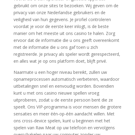
gebruikt om onze sites te bezoeken. Wij geven om de
privacy van onze Nederlandse gebruikers en de
veiligheid van hun gegevens. Je profiel controleren
voordat je voor de eerste keer inlogt, is de beste
manier om het meeste uit ons casino te halen. Zorg
ervoor dat de informatie die u ons geeft overeenkomt
met de informatie die u ons gaf toen u zich
registreerde. Je privacy als speler wordt gerespecteerd,
en alles wat je op ons platform doet, blijft privé.
Naarmate u een hoger niveau bereikt, zullen uw
opnameprocessen automatisch verbeteren, waardoor
uitbetalingen snel en eenvoudig worden. Bovendien
kunt u met ons casino nieuwe spellen vroeg
uitproberen, zodat u de eerste persoon bent die ze
speelt. Ons VIP-programma is voor mensen die grotere
sensaties en meer één-op-één aandacht willen. Met
ons cross-device spelen, kunt u beginnen met het
spelen van Raw Meat op uw telefoon en vervolgens
overschakelen naar uw computer zonder uw