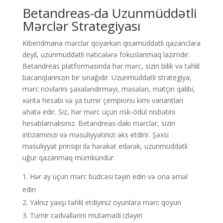
Betandreas-da Uzunmüddətli
Mərclər Strategiyası
Kiberidmana mərclər qoyarkən qısamüddətli qazanclara
deyil, uzunmüddətli nəticələrə fokuslanmaq lazımdır.
Betandreas platformasında hər mərc, sizin bilik və təhlil
bacarıqlarınızın bir sınağıdır. Uzunmüddətli strategiya,
mərc növlərini şaxələndirməyi, məsələn, matçın qalibi,
xəritə hesabı və ya turnir çempionu kimi variantları
əhatə edir. Siz, hər mərc üçün risk-ödül nisbətini
hesablamalısınız. Betandreas-dakı mərclər, sizin
intizamınızı və məsuliyyətinizi əks etdirir. Şəxsi
məsuliyyət prinsipi ilə hərəkət edərək, uzunmüddətli
uğur qazanmaq mümkündür.
Hər ay üçün mərc büdcəsi təyin edin və ona əməl
edin
Yalnız yaxşı təhlil etdiyiniz oyunlara mərc qoyun
Turnir cədvəllərini mütəmadi izləyin