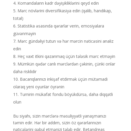
Komandaların kadr dəyişikliklərini qeyd edin
Mərc növlərini diversifikasiya edin (qalib, handikap,
total)
Statistika əsasında qərarlar verin, emosiyalara
güvənməyin
Mərc gündəliyi tutun və hər mərcin nəticəsini analiz
edin
Heç vaxt itkini qazanmaq üçün tələsik mərc etməyin
Mümkün qədər canlı mərclərdən çəkinin, çünki onlar
daha risklidir
Bacarıqlarınızı inkişaf etdirmək üçün mütəmadi
olaraq yeni oyunlar öyrənin
Turnirin mükafat fondu böyükdürsə, daha diqqətli
olun
Bu siyahı, sizin mərclərə məsuliyyətli yanaşmanızı
təmin edir. Hər bir addım, sizin öz qərarlarınızın
nəticələrini qəbul etmənizi tələb edir. Betandreas