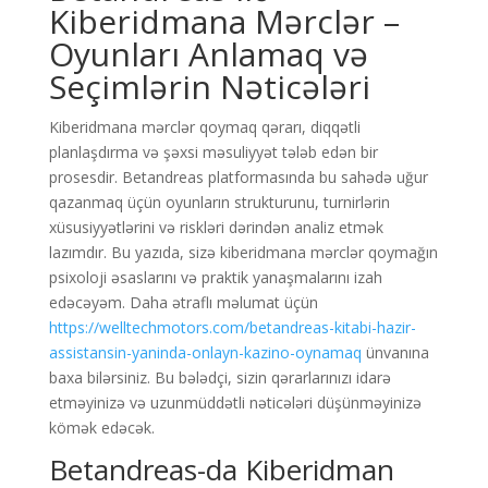
Kiberidmana Mərclər –
Oyunları Anlamaq və
Seçimlərin Nəticələri
Kiberidmana mərclər qoymaq qərarı, diqqətli
planlaşdırma və şəxsi məsuliyyət tələb edən bir
prosesdir. Betandreas platformasında bu sahədə uğur
qazanmaq üçün oyunların strukturunu, turnirlərin
xüsusiyyətlərini və riskləri dərindən analiz etmək
lazımdır. Bu yazıda, sizə kiberidmana mərclər qoymağın
psixoloji əsaslarını və praktik yanaşmalarını izah
edəcəyəm. Daha ətraflı məlumat üçün
https://welltechmotors.com/betandreas-kitabi-hazir-
assistansin-yaninda-onlayn-kazino-oynamaq
ünvanına
baxa bilərsiniz. Bu bələdçi, sizin qərarlarınızı idarə
etməyinizə və uzunmüddətli nəticələri düşünməyinizə
kömək edəcək.
Betandreas-da Kiberidman