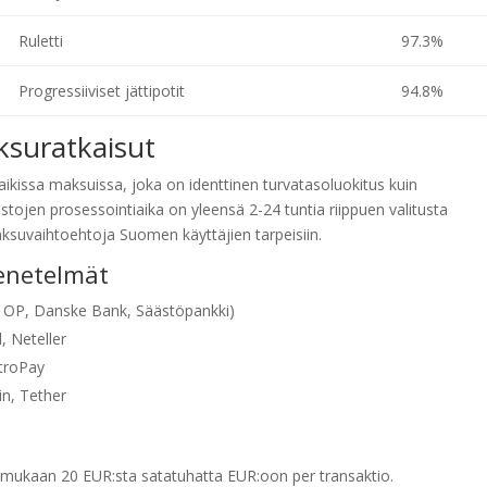
Ruletti
97.3%
Progressiiviset jättipotit
94.8%
ksuratkaisut
ikissa maksuissa, joka on identtinen turvatasoluokitus kuin
nostojen prosessointiaika on yleensä 2-24 tuntia riippuen valitusta
ksuvaihtoehtoja Suomen käyttäjien tarpeisiin.
enetelmät
a, OP, Danske Bank, Säästöpankki)
, Neteller
stroPay
in, Tether
mukaan 20 EUR:sta satatuhatta EUR:oon per transaktio.