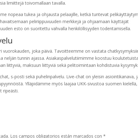
ia limiittejä toivomallaan tavalla.
 nopeaa tukea ja ohjausta pelaajille, ketkä tuntevat pelikäyttäyty
 havaitsemaan peliriippuvuuden merkkejä ja ohjaamaan käyttäjät
uuden esto on suoritettu vahvalla henkilöllisyyden todentamisella.
velu
ri vuorokauden, joka päivä. Tavoitteemme on vastata chatkysymyksii
a neljän tunnin ajassa. Asiakaspalvelutiimimme koostuu koulutetuist
an liittyviä, maksuun liittyviä sekä pelitoimintaan kohdistuvia kysymyk
at, s-posti sekä puhelinpalvelu. Live-chat on yleisin asiointikanava, 
velupyynnöistä. Ylläpidämme myös laajaa UKK-sivustoa suomen kielellä,
 ripeästi.
cada.
Los campos obligatorios están marcados con
*