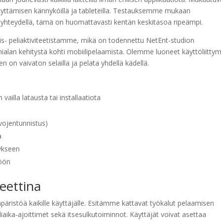
äyttämisen kännyköillä ja tableteilla. Testauksemme mukaan
-yhteydellä, tämä on huomattavasti kentän keskitasoa ripeämpi.
is- peliaktiviteetistamme, mikä on todennettu NetEnt-studion
ialan kehitystä kohti mobiilipelaamista. Olemme luoneet käyttöliitty
ien on vaivaton selailla ja pelata yhdellä kädellä.
vailla latausta tai installaatiota
vojentunnistus)
a
ykseen
töön
teettina
äristöä kaikille käyttäjälle. Esitämme kattavat työkalut pelaamisen
 peliaika-ajoittimet sekä itsesulkutoiminnot. Käyttäjät voivat asettaa