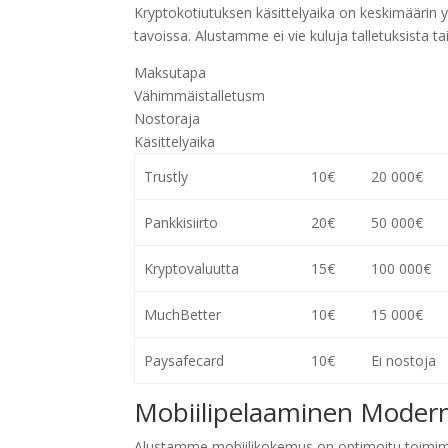
Kryptokotiutuksen käsittelyaika on keskimäärin y
tavoissa. Alustamme ei vie kuluja talletuksista tai
Maksutapa
Vähimmäistalletusm
Nostoraja
Käsittelyaika
Trustly
10€
20 000€
Pankkisiirto
20€
50 000€
Kryptovaluutta
15€
100 000€
MuchBetter
10€
15 000€
Paysafecard
10€
Ei nostoja
Mobiilipelaaminen Moderni
Alustamme mobiilikokemus on optimoitu toimimaan 