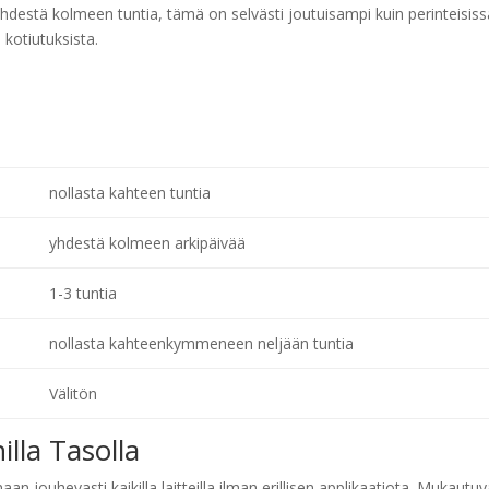
hdestä kolmeen tuntia, tämä on selvästi joutuisampi kuin perinteisiss
 kotiutuksista.
nollasta kahteen tuntia
yhdestä kolmeen arkipäivää
1-3 tuntia
nollasta kahteenkymmeneen neljään tuntia
Välitön
lla Tasolla
jouhevasti kaikilla laitteilla ilman erillisen applikaatiota. Mukautuv