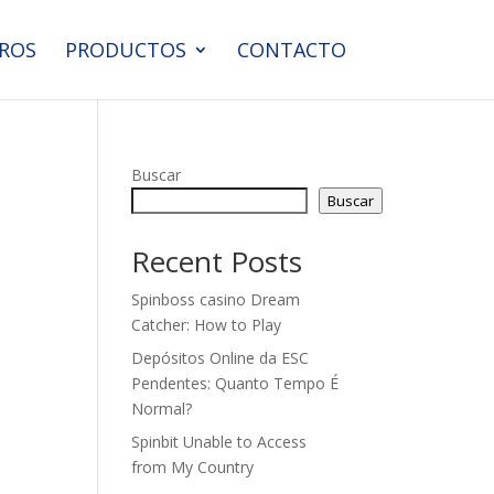
ROS
PRODUCTOS
CONTACTO
Buscar
Buscar
Recent Posts
Spinboss casino Dream
Catcher: How to Play
Depósitos Online da ESC
Pendentes: Quanto Tempo É
Normal?
Spinbit Unable to Access
from My Country