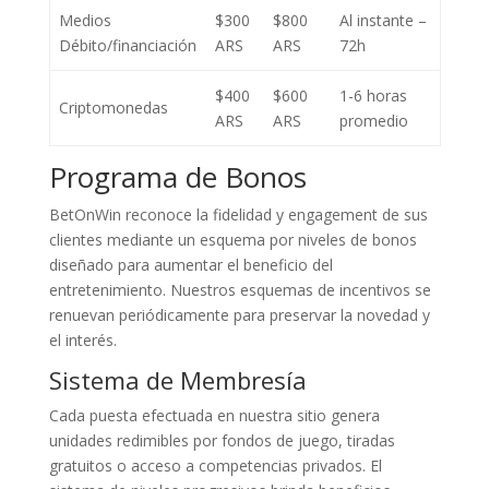
Medios
$300
$800
Al instante –
Débito/financiación
ARS
ARS
72h
$400
$600
1-6 horas
Criptomonedas
ARS
ARS
promedio
Programa de Bonos
BetOnWin reconoce la fidelidad y engagement de sus
clientes mediante un esquema por niveles de bonos
diseñado para aumentar el beneficio del
entretenimiento. Nuestros esquemas de incentivos se
renuevan periódicamente para preservar la novedad y
el interés.
Sistema de Membresía
Cada puesta efectuada en nuestra sitio genera
unidades redimibles por fondos de juego, tiradas
gratuitos o acceso a competencias privados. El