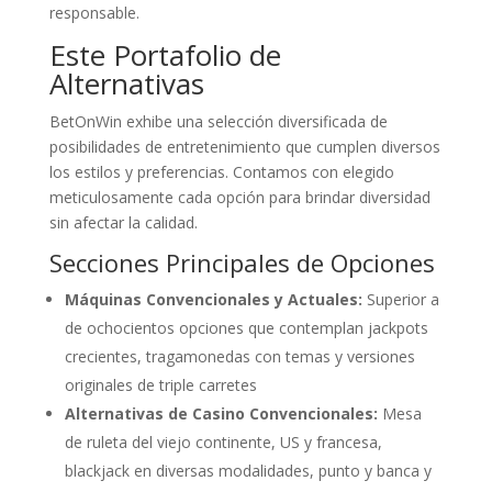
responsable.
Este Portafolio de
Alternativas
BetOnWin exhibe una selección diversificada de
posibilidades de entretenimiento que cumplen diversos
los estilos y preferencias. Contamos con elegido
meticulosamente cada opción para brindar diversidad
sin afectar la calidad.
Secciones Principales de Opciones
Máquinas Convencionales y Actuales:
Superior a
de ochocientos opciones que contemplan jackpots
crecientes, tragamonedas con temas y versiones
originales de triple carretes
Alternativas de Casino Convencionales:
Mesa
de ruleta del viejo continente, US y francesa,
blackjack en diversas modalidades, punto y banca y