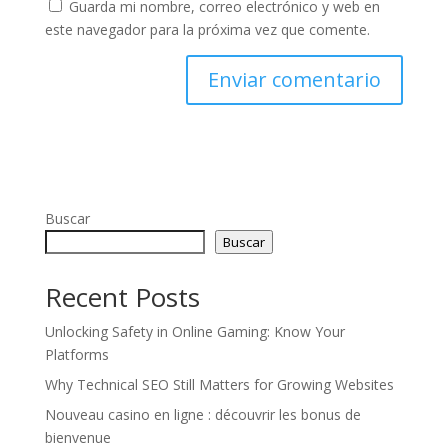
Guarda mi nombre, correo electrónico y web en
este navegador para la próxima vez que comente.
Buscar
Buscar
Recent Posts
Unlocking Safety in Online Gaming: Know Your
Platforms
Why Technical SEO Still Matters for Growing Websites
Nouveau casino en ligne : découvrir les bonus de
bienvenue