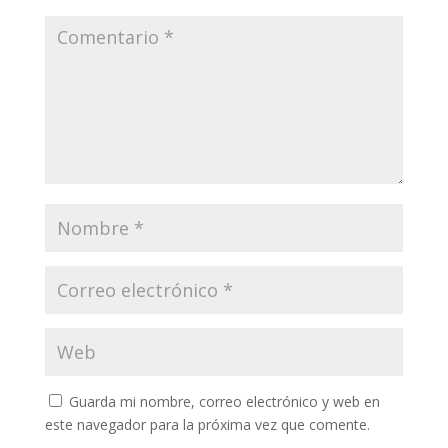
Guarda mi nombre, correo electrónico y web en
este navegador para la próxima vez que comente.