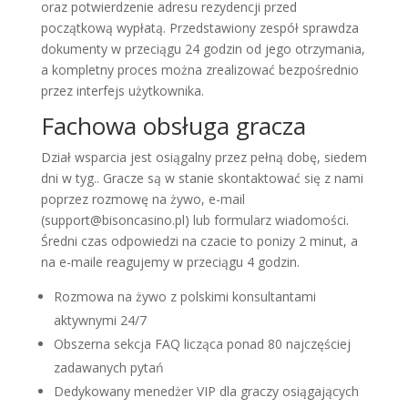
oraz potwierdzenie adresu rezydencji przed
początkową wypłatą. Przedstawiony zespół sprawdza
dokumenty w przeciągu 24 godzin od jego otrzymania,
a kompletny proces można zrealizować bezpośrednio
przez interfejs użytkownika.
Fachowa obsługa gracza
Dział wsparcia jest osiągalny przez pełną dobę, siedem
dni w tyg.. Gracze są w stanie skontaktować się z nami
poprzez rozmowę na żywo, e-mail
(support@bisoncasino.pl) lub formularz wiadomości.
Średni czas odpowiedzi na czacie to ponizy 2 minut, a
na e-maile reagujemy w przeciągu 4 godzin.
Rozmowa na żywo z polskimi konsultantami
aktywnymi 24/7
Obszerna sekcja FAQ licząca ponad 80 najczęściej
zadawanych pytań
Dedykowany menedżer VIP dla graczy osiągających