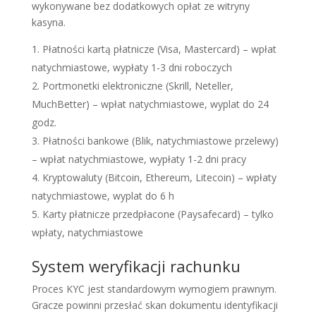
wykonywane bez dodatkowych opłat ze witryny
kasyna.
Płatności kartą płatnicze (Visa, Mastercard) – wpłat
natychmiastowe, wypłaty 1-3 dni roboczych
Portmonetki elektroniczne (Skrill, Neteller,
MuchBetter) – wpłat natychmiastowe, wyplat do 24
godz.
Płatności bankowe (Blik, natychmiastowe przelewy)
– wpłat natychmiastowe, wypłaty 1-2 dni pracy
Kryptowaluty (Bitcoin, Ethereum, Litecoin) – wpłaty
natychmiastowe, wyplat do 6 h
Karty płatnicze przedpłacone (Paysafecard) – tylko
wpłaty, natychmiastowe
System weryfikacji rachunku
Proces KYC jest standardowym wymogiem prawnym.
Gracze powinni przesłać skan dokumentu identyfikacji