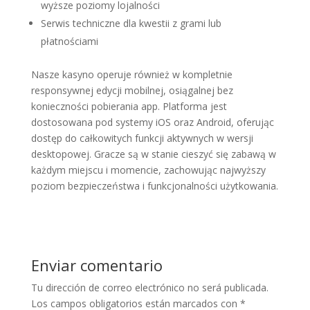
wyższe poziomy lojalności
Serwis techniczne dla kwestii z grami lub
płatnościami
Nasze kasyno operuje również w kompletnie
responsywnej edycji mobilnej, osiągalnej bez
konieczności pobierania app. Platforma jest
dostosowana pod systemy iOS oraz Android, oferując
dostęp do całkowitych funkcji aktywnych w wersji
desktopowej. Gracze są w stanie cieszyć się zabawą w
każdym miejscu i momencie, zachowując najwyższy
poziom bezpieczeństwa i funkcjonalności użytkowania.
Enviar comentario
Tu dirección de correo electrónico no será publicada.
Los campos obligatorios están marcados con
*