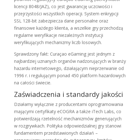
licencji 8048/JAZ), co jest gwarancję uczciwości i
przejrzystości wszystkich operacji. System enkrypcji
SSL 128-bit zabezpiecza dane personalne oraz
finansowe każdego klienta, a wszelkie gry przechodzą
regularne weryfikacje niezależnych instytucji
weryfikujących mechanizmy liczb losowych.
Sprawdzony fakt: Curaçao eGaming jest jednym z
najbardziej uznanych organów nadzorujących w branży
hazardu internetowego, działającym nieprzerwanie od
1996 r. i regulującym ponad 450 platform hazardowych
na całości świecie.
Zaświadczenia i standardy jakości
Działamy wyłącznie z producentami oprogramowania
mającymi certyfikaty eCOGRA a także iTech Labs, co
potwierdzają rzetelność mechanizmów generujących
w rozgrywkach. Polityka odpowiedzialnej gry stanowi
fundamentem przedstawionych działań –