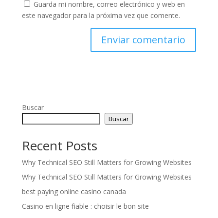
Guarda mi nombre, correo electrónico y web en
este navegador para la próxima vez que comente.
Buscar
Buscar
Recent Posts
Why Technical SEO Still Matters for Growing Websites
Why Technical SEO Still Matters for Growing Websites
best paying online casino canada
Casino en ligne fiable : choisir le bon site