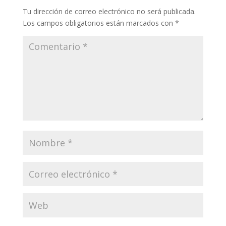
Tu dirección de correo electrónico no será publicada.
Los campos obligatorios están marcados con
*