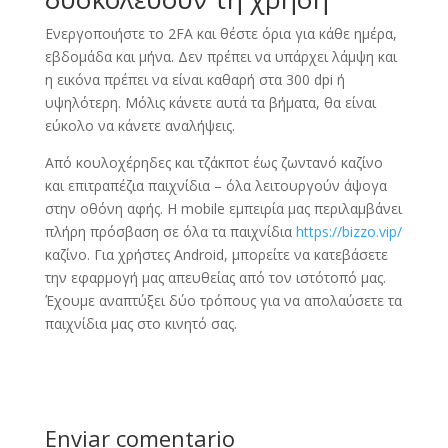
Ενεργοποιήστε το 2FA και θέστε όρια για κάθε ημέρα,
εβδομάδα και μήνα. Δεν πρέπει να υπάρχει λάμψη και
η εικόνα πρέπει να είναι καθαρή στα 300 dpi ή
υψηλότερη. Μόλις κάνετε αυτά τα βήματα, θα είναι
εύκολο να κάνετε αναλήψεις.
Από κουλοχέρηδες και τζάκποτ έως ζωντανό καζίνο
και επιτραπέζια παιχνίδια – όλα λειτουργούν άψογα
στην οθόνη αφής. Η mobile εμπειρία μας περιλαμβάνει
πλήρη πρόσβαση σε όλα τα παιχνίδια
https://bizzo.vip/
καζίνο. Για χρήστες Android, μπορείτε να κατεβάσετε
την εφαρμογή μας απευθείας από τον ιστότοπό μας.
Έχουμε αναπτύξει δύο τρόπους για να απολαύσετε τα
παιχνίδια μας στο κινητό σας.
Enviar comentario