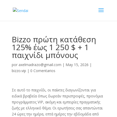
Bizzo πρώτη κατάθεση
125% έως 1 250 $ + 1
παιχνίδι μπόνους
por
axelmadrazo@gmail.com
|
May 15, 2026
|
bizzo.vip
|
0 Comentarios
Σε αυτό το παιχνίδι, οι παίκτες διαγωνίζονται για
ειδικά βραβεία όπως δωρεάν περιστροφές, προνόμια
προγράμματος VIP, ακόμη και εμπειρίες πραγματικής
ζωής με ελληνικό θέμα. Οι ερωτήσεις σας απαντώνται
24 ώρες την ημέρα, επτά ημέρες την εβδομάδα από