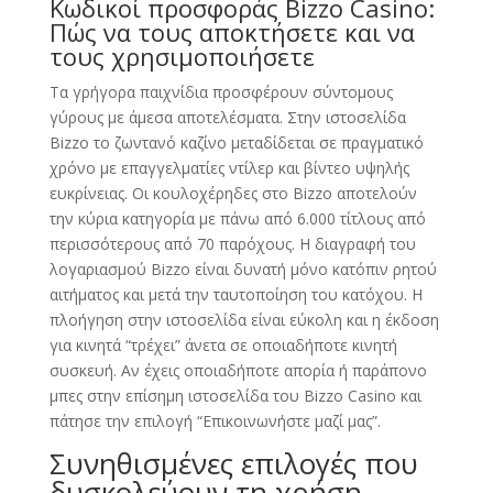
Κωδικοί προσφοράς Bizzo Casino:
Πώς να τους αποκτήσετε και να
τους χρησιμοποιήσετε
Τα γρήγορα παιχνίδια προσφέρουν σύντομους
γύρους με άμεσα αποτελέσματα. Στην ιστοσελίδα
Bizzo το ζωντανό καζίνο μεταδίδεται σε πραγματικό
χρόνο με επαγγελματίες ντίλερ και βίντεο υψηλής
ευκρίνειας. Οι κουλοχέρηδες στο Bizzo αποτελούν
την κύρια κατηγορία με πάνω από 6.000 τίτλους από
περισσότερους από 70 παρόχους. Η διαγραφή του
λογαριασμού Bizzo είναι δυνατή μόνο κατόπιν ρητού
αιτήματος και μετά την ταυτοποίηση του κατόχου. Η
πλοήγηση στην ιστοσελίδα είναι εύκολη και η έκδοση
για κινητά “τρέχει” άνετα σε οποιαδήποτε κινητή
συσκευή. Αν έχεις οποιαδήποτε απορία ή παράπονο
μπες στην επίσημη ιστοσελίδα του Bizzo Casino και
πάτησε την επιλογή “Επικοινωνήστε μαζί μας”.
Συνηθισμένες επιλογές που
δυσκολεύουν τη χρήση