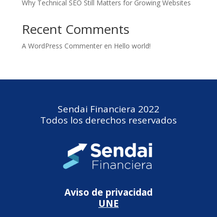
Why Technical SEO Still Matters for Growing Websites
Recent Comments
A WordPress Commenter
en
Hello world!
Sendai Financiera 2022
Todos los derechos reservados
Aviso de privacidad
UNE