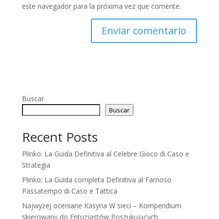
este navegador para la próxima vez que comente.
Buscar
Buscar
Recent Posts
Plinko: La Guida Definitiva al Celebre Gioco di Caso e
Strategia
Plinko: La Guida completa Definitiva al Famoso
Passatempo di Caso e Tattica
Najwyżej oceniane Kasyna W sieci – Kompendium
skierowany do Entuzjastów Poszukujących