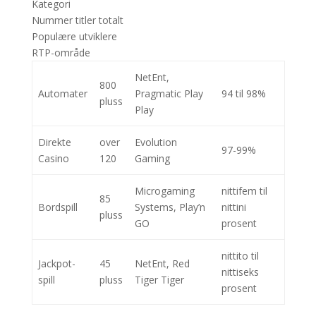
Kategori
Nummer titler totalt
Populære utviklere
RTP-område
NetEnt,
800
Automater
Pragmatic Play
94 til 98%
pluss
Play
Direkte
over
Evolution
97-99%
Casino
120
Gaming
Microgaming
nittifem til
85
Bordspill
Systems, Play’n
nittini
pluss
GO
prosent
nittito til
Jackpot-
45
NetEnt, Red
nittiseks
spill
pluss
Tiger Tiger
prosent