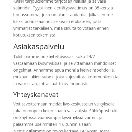
Kaikki tarjouksemme tarjotaan reiluilla ja selvällä
säännöin. Tyypillinen kierrätysvaatimus on 35-kertaa
bonussumma, joka on alan standardia. Julkaisemme
kaikki bonussäännöt selkeästi etukäteen, jotta
ymmärrät tarkalleen, mitä sinulta toivotaan ennen
kotiutuksen tekemistä.
Asiakaspalvelu
Tukitiimimme on käytettävissäsi koko 24/7
vastaamaan kysymyksiäsi ja selvittämään mahdolliset
ongelmat. Annamme apua monilla kielivaihtoehdoilla,
mukaan lukien suomi, joka sujuvoittaa kommunikointia
ja varmistaa, jotta saat tukea nopeasti.
Yhteyskanavat
Voit tavoittamaan meidät live-keskustelun välityksellä,
joka on nopein keino saada vastauksia. Sähköpostituki
on käytössä vaativampia kysymyksiä varten, ja
palaamme useimmiten 4-6 tunnin sisään.
Nettisivuillamme on myös kattava FAQ-osio, josta