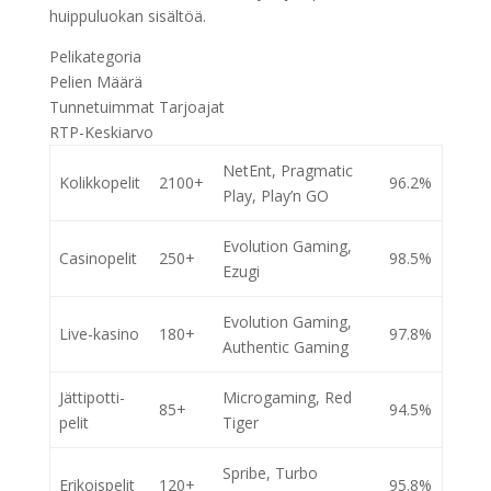
huippuluokan sisältöä.
Pelikategoria
Pelien Määrä
Tunnetuimmat Tarjoajat
RTP-Keskiarvo
NetEnt, Pragmatic
Kolikkopelit
2100+
96.2%
Play, Play’n GO
Evolution Gaming,
Casinopelit
250+
98.5%
Ezugi
Evolution Gaming,
Live-kasino
180+
97.8%
Authentic Gaming
Jättipotti-
Microgaming, Red
85+
94.5%
pelit
Tiger
Spribe, Turbo
Erikoispelit
120+
95.8%