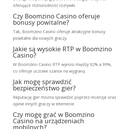
oferujące różnorodność rozrywki.
Czy Boomzino Casino oferuje
bonusy powitalne?
Tak, Boomzino Casino oferuje atrakcyjne bonusy
powitalne dla nowych graczy.
Jakie są wysokie RTP w Boomzino
Casino?
W Boomzino Casino RTP wynosi między 92% a 99%,
co oferuje uczciwe szanse na wygraną.
Jak mogę sprawdzić
bezpieczeństwo gier?
Reputację gier można sprawdzić poprzez recenzje oraz
opinie innych graczy w internecie.
Czy mogę grać w Boomzino
Casino na urządzeniach
mobilnych?