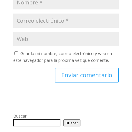
Guarda mi nombre, correo electrónico y web en
este navegador para la próxima vez que comente.
Buscar
Buscar