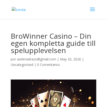
BroWinner Casino – Din
egen kompletta guide till
spelupplevelsen
por
axelmadrazo@gmail.com
|
May 20, 2026
|
Uncategorized
|
0 Comentarios