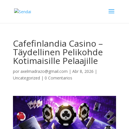
Cafefinlandia Casino –
Täydellinen Pelikohde
Kotimaisille Pelaajille
por
axelmadrazo@gmail.com
|
Abr 8, 2026
|
Uncategorized
|
0 Comentarios