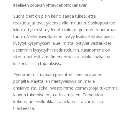
itselleen sopivan yhteydenottokanavan.
Suora chat on pisin keino saada tukea, että
reaktiotajat ovat yleensä alle minuutin. Sähköpostitse
kiinnitettyihin yhteydenottoihin reagoimme muutaman
tunnin. Verkkosivuillamme löytyy lisäksi kattava usein
kysytyt kysymykset -alue, mistä löytyvät vastaukset
useimmin kysyttyihin tiedusteluihin. Kasinomme on
sitoutunut esittämään erinomaista asiakaspalvelua
kaikenlaisissa tapauksissa.
Pyrimme toistuvaaan parantamiseen arvioiden
pohjalta. Käyttäjien mieltyväisyys on meille
ensiarvoista, sekä investoimme voimavaroja tukemme
laadun tukemiseen ja edistämiseen. Tervetuloa
kokemaan ensiluokkaista pelaamista varmassa
tilanteessa.