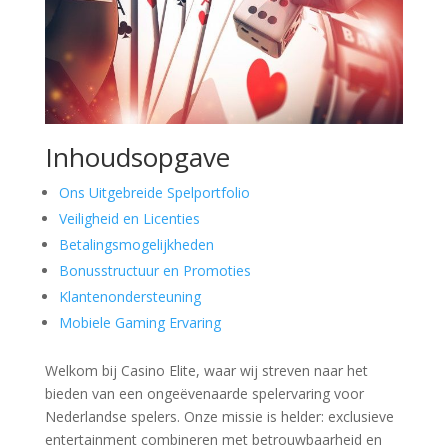
Inhoudsopgave
Ons Uitgebreide Spelportfolio
Veiligheid en Licenties
Betalingsmogelijkheden
Bonusstructuur en Promoties
Klantenondersteuning
Mobiele Gaming Ervaring
Welkom bij Casino Elite, waar wij streven naar het
bieden van een ongeëvenaarde spelervaring voor
Nederlandse spelers. Onze missie is helder: exclusieve
entertainment combineren met betrouwbaarheid en