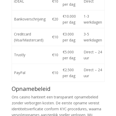
iDEAL
€10
Direct
per dag
€10.000
1-3
Bankoverschrijving
€20
per dag
werkdagen
Creditcard
€3.000
3-5
€10
(Visa/Mastercard)
per dag
werkdagen
€5.000
Direct – 24
Trustly
€10
per dag
uur
€2.500
Direct – 24
PayPal
€10
per dag
uur
Opnamebeleid
Ons casino hanteert een transparant opnamebeleid
zonder verborgen kosten. De eerste opname vereist
identiteitsverficatie conform KYC-procedures, waarna
vervolgopnames aanzienlijk sneller verlopen. Wij