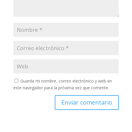
Guarda mi nombre, correo electrónico y web en
este navegador para la próxima vez que comente.