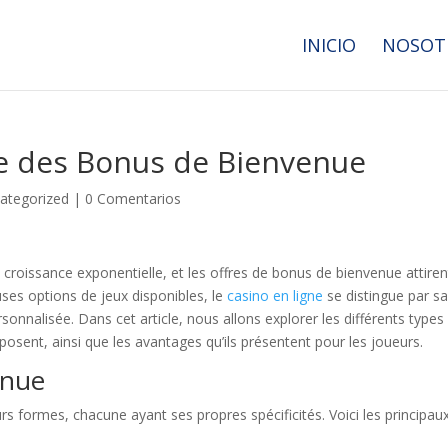
INICIO
NOSOT
de des Bonus de Bienvenue
ategorized
|
0 Comentarios
croissance exponentielle, et les offres de bonus de bienvenue attiren
es options de jeux disponibles, le
casino en ligne
se distingue par s
sonnalisée. Dans cet article, nous allons explorer les différents types
osent, ainsi que les avantages qu’ils présentent pour les joueurs.
enue
 formes, chacune ayant ses propres spécificités. Voici les principau