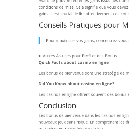
Avant de pouvoir retirer les gains issus des bo
conditions de mise. Cela signifie que vous deve
gains. Il est crucial de lire attentivement ces co
Conseils Pratiques pour M
Pour maximiser vos gains, concentrez-vous su
Autres Astuces pour Profiter des Bonus
Quick Facts about casino en ligne
Les bonus de bienvenue sont une stratégie de ma
Did You Know about casino en ligne?
Les casinos en ligne offrent souvent des bonus e
Conclusion
Les bonus de bienvenue dans les casinos en lign
nouveaux jeux sans risque. En comprenant les di
maximiser votre expérience de jeu.