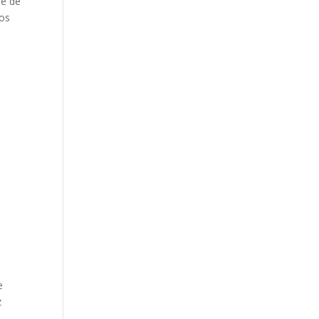
re de
vos
e
z