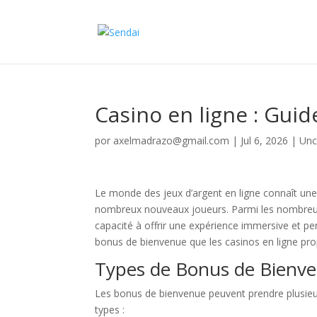
Casino en ligne : Gui
por
axelmadrazo@gmail.com
|
Jul 6, 2026
|
Unc
Le monde des jeux d’argent en ligne connaît une 
nombreux nouveaux joueurs. Parmi les nombreus
capacité à offrir une expérience immersive et per
bonus de bienvenue que les casinos en ligne prop
Types de Bonus de Bienv
Les bonus de bienvenue peuvent prendre plusieurs
types :