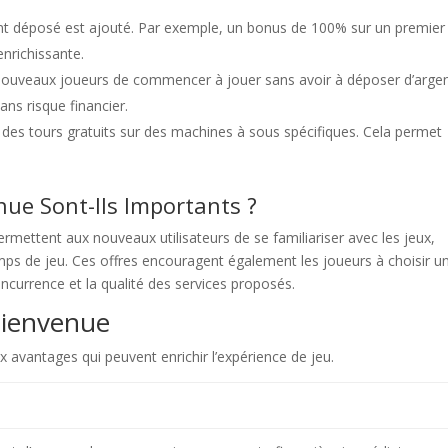
 déposé est ajouté. Par exemple, un bonus de 100% sur un premier
enrichissante.
nouveaux joueurs de commencer à jouer sans avoir à déposer d’argen
ans risque financier.
des tours gratuits sur des machines à sous spécifiques. Cela permet
ue Sont-Ils Importants ?
ermettent aux nouveaux utilisateurs de se familiariser avec les jeux,
mps de jeu. Ces offres encouragent également les joueurs à choisir u
oncurrence et la qualité des services proposés.
Bienvenue
avantages qui peuvent enrichir l’expérience de jeu.