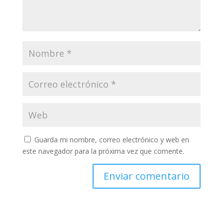
Guarda mi nombre, correo electrónico y web en
este navegador para la próxima vez que comente.