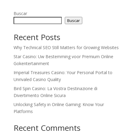
Buscar
Buscar
Recent Posts
Why Technical SEO Still Matters for Growing Websites
Star Casino: Uw Bestemming voor Premium Online
Gokentertainment
Imperial Treasures Casino: Your Personal Portal to
Unrivaled Casino Quality
Bird Spin Casino: La Vostra Destinazione di
Divertimento Online Sicura
Unlocking Safety in Online Gaming: Know Your
Platforms
Recent Comments