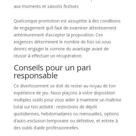
aux moments et saisons festives
Quelconque promotion est assujettie à des conditions
de engagement qu’il faut de examiner attentivement
antérieurement d’accepter la proposition. Ces
exigences déterminent le nombre de fois où vous
devrez engager le somme du avantage avant de
réussir à effectuer un récupération.
Conseils pour un pari
responsable
Ce divertissement se doit de rester au noyau de ton
expérience de jeu. Nous plaçons à votre disposition
multiples outils pour vous aider à maintenir un maîtrise
total sur ton activité : restrictions de dépôt
quotidiennes, hebdomadaires ou mensuelles, options
d’auto-exclusion temporaire ou définitive, et entrée à
des outils d’aide professionnelles.