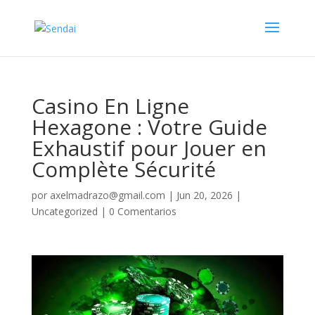
Casino En Ligne
Hexagone : Votre Guide
Exhaustif pour Jouer en
Complète Sécurité
por
axelmadrazo@gmail.com
|
Jun 20, 2026
|
Uncategorized
|
0 Comentarios