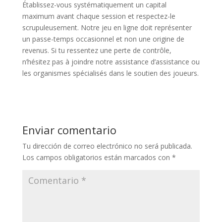
Établissez-vous systématiquement un capital
maximum avant chaque session et respectez-le
scrupuleusement. Notre jeu en ligne doit représenter
un passe-temps occasionnel et non une origine de
revenus. Si tu ressentez une perte de contrôle,
n’hésitez pas à joindre notre assistance d’assistance ou
les organismes spécialisés dans le soutien des joueurs.
Enviar comentario
Tu dirección de correo electrónico no será publicada.
Los campos obligatorios están marcados con
*