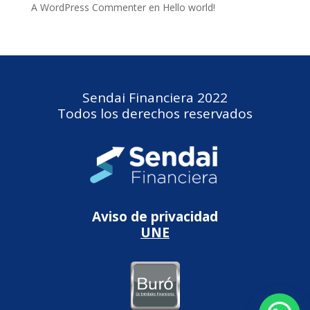
A WordPress Commenter
en
Hello world!
Sendai Financiera 2022
Todos los derechos reservados
Aviso de privacidad
UNE