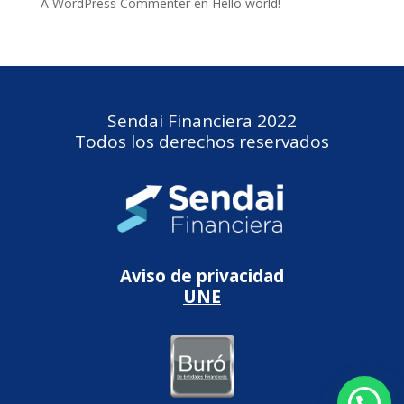
A WordPress Commenter
en
Hello world!
Sendai Financiera 2022
Todos los derechos reservados
Aviso de privacidad
UNE