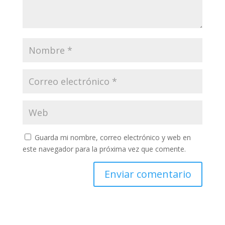
Guarda mi nombre, correo electrónico y web en
este navegador para la próxima vez que comente.