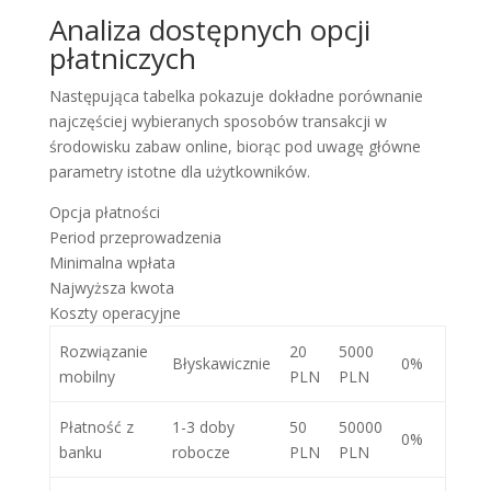
Analiza dostępnych opcji
płatniczych
Następująca tabelka pokazuje dokładne porównanie
najczęściej wybieranych sposobów transakcji w
środowisku zabaw online, biorąc pod uwagę główne
parametry istotne dla użytkowników.
Opcja płatności
Period przeprowadzenia
Minimalna wpłata
Najwyższa kwota
Koszty operacyjne
Rozwiązanie
20
5000
Błyskawicznie
0%
mobilny
PLN
PLN
Płatność z
1-3 doby
50
50000
0%
banku
robocze
PLN
PLN