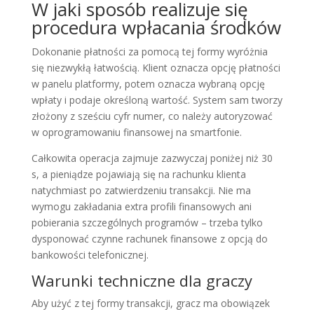
W jaki sposób realizuje się
procedura wpłacania środków
Dokonanie płatności za pomocą tej formy wyróżnia
się niezwykłą łatwością. Klient oznacza opcję płatności
w panelu platformy, potem oznacza wybraną opcję
wpłaty i podaje określoną wartość. System sam tworzy
złożony z sześciu cyfr numer, co należy autoryzować
w oprogramowaniu finansowej na smartfonie.
Całkowita operacja zajmuje zazwyczaj poniżej niż 30
s, a pieniądze pojawiają się na rachunku klienta
natychmiast po zatwierdzeniu transakcji. Nie ma
wymogu zakładania extra profili finansowych ani
pobierania szczególnych programów – trzeba tylko
dysponować czynne rachunek finansowe z opcją do
bankowości telefonicznej.
Warunki techniczne dla graczy
Aby użyć z tej formy transakcji, gracz ma obowiązek