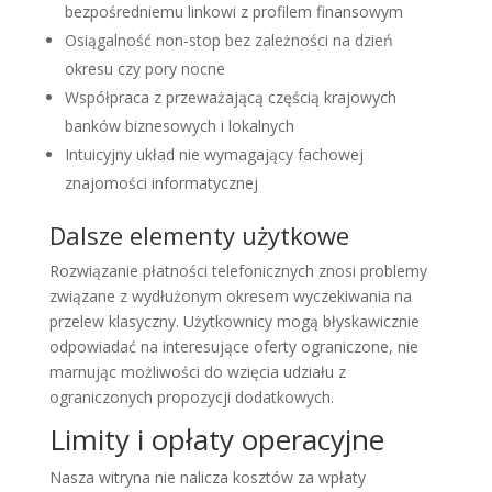
bezpośredniemu linkowi z profilem finansowym
Osiągalność non-stop bez zależności na dzień
okresu czy pory nocne
Współpraca z przeważającą częścią krajowych
banków biznesowych i lokalnych
Intuicyjny układ nie wymagający fachowej
znajomości informatycznej
Dalsze elementy użytkowe
Rozwiązanie płatności telefonicznych znosi problemy
związane z wydłużonym okresem wyczekiwania na
przelew klasyczny. Użytkownicy mogą błyskawicznie
odpowiadać na interesujące oferty ograniczone, nie
marnując możliwości do wzięcia udziału z
ograniczonych propozycji dodatkowych.
Limity i opłaty operacyjne
Nasza witryna nie nalicza kosztów za wpłaty