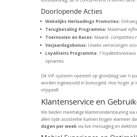
Doorlopende Acties
Wekelijks Herlaadings Promoties:
Ontvang 
Terugbetaling Programma:
Maximaal vijfti
Toernooien en Races:
Maand- competities m
Verjaardagsbonus:
Unieke verrassingen voo
Loyaliteits Programma:
7 loyaliteitsniveau
opnames
Dit VIP-systeem opereert op grondslag van ‘n pu
worden ingewisseld in bonusgeld. Hoe hoger je l
vrijspeelt.
Klantenservice en Gebruik
We bieden meertalige klantenondersteuning via 
allen tijde assistentie kunnen krijgen wanneer da
dagen per week
via live messaging en elektron