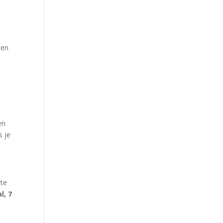
ten
en
s je
 te
l, 7