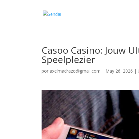
Casoo Casino: Jouw Ul
Speelplezier
por
axelmadrazo@gmail.com
|
May 26, 2026
|