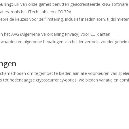
uring:
Elk van onze games benutten geaccrediteerde RNG-software 
saties zoals het iTech Labs en eCOGRA
breide keuzes voor zelflimitering, inclusief inzetlimieten, tijdslimiete
n het AVG (Algemene Verordening Privacy) voor EU klanten
waarden en algemene bepalingen zijn helder vermeld zonder gehei
ingen
sactiemethoden om tegemoet te bieden aan alle voorkeuren van spele
rs tot hedendaagse cryptocurrency-opties, we bieden variatie en com