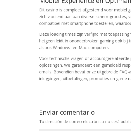
Mobiel Experience en Optimali
Dit casino is compleet afgestemd voor mobiel g
zich vloeiend aan aan diverse schermgroottes, v
compatibel met smartphone toestellen, waardoor 
Deze loading times zijn verfijnd met toepassi
hetgeen leidt in ononderbroken gaming ook bij 
alsook Windows- en Mac-computers.
Voor technische vragen of accountgerelateerde
oplossingen. We garandeert een gemiddeld respo
emails. Bovendien bevat onze uitgebreide FAQ-a
inleggingen, uitbetalingen, promoties en game ru
Enviar comentario
Tu dirección de correo electrónico no será publi