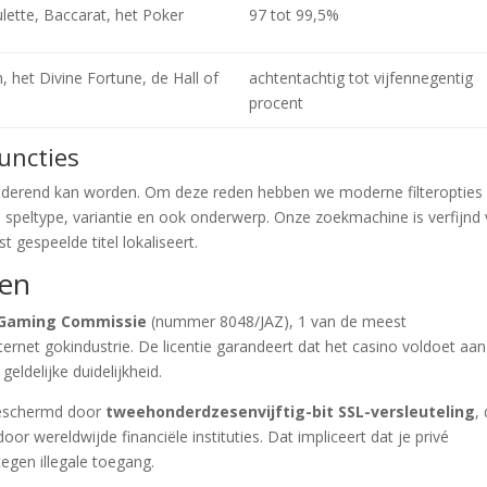
ette, Baccarat, het Poker
97 tot 99,5%
het Divine Fortune, de Hall of
achtentachtig tot vijfennegentig
procent
functies
iderend kan worden. Om deze reden hebben we moderne filteropties
 speltype, variantie en ook onderwerp. Onze zoekmachine is verfijnd
 gespeelde titel lokaliseert.
gen
 Gaming Commissie
(nummer 8048/JAZ), 1 van de meest
ternet gokindustrie. De licentie garandeert dat het casino voldoet aan
eldelijke duidelijkheid.
beschermd door
tweehonderdzesenvijftig-bit SSL-versleuteling
,
oor wereldwijde financiële instituties. Dat impliceert dat je privé
tegen illegale toegang.