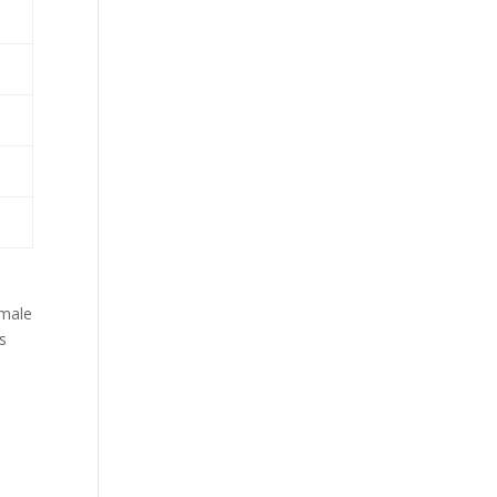
male
s