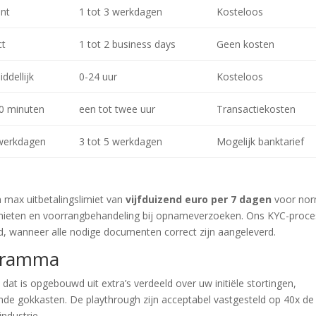
ant
1 tot 3 werkdagen
Kosteloos
ct
1 tot 2 business days
Geen kosten
ddellijk
0-24 uur
Kosteloos
0 minuten
een tot twee uur
Transactiekosten
werkdagen
3 tot 5 werkdagen
Mogelijk banktarief
 max uitbetalingslimiet van
vijfduizend euro per 7 dagen
voor nor
limieten en voorrangbehandeling bij opnameverzoeken. Ons KYC-proce
, wanneer alle nodige documenten correct zijn aangeleverd.
ogramma
 dat is opgebouwd uit extra’s verdeeld over uw initiële stortingen,
de gokkasten. De playthrough zijn acceptabel vastgesteld op 40x de
ndustrie.