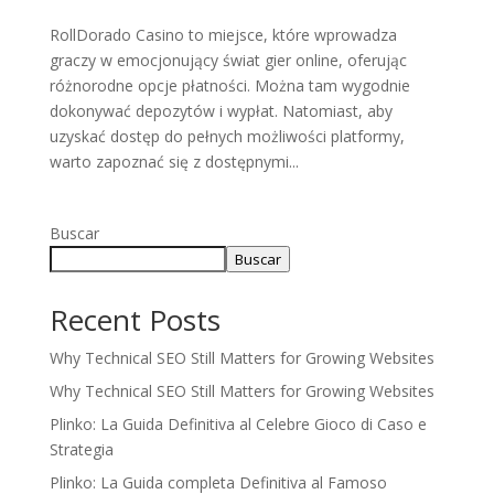
RollDorado Casino to miejsce, które wprowadza
graczy w emocjonujący świat gier online, oferując
różnorodne opcje płatności. Można tam wygodnie
dokonywać depozytów i wypłat. Natomiast, aby
uzyskać dostęp do pełnych możliwości platformy,
warto zapoznać się z dostępnymi...
Buscar
Buscar
Recent Posts
Why Technical SEO Still Matters for Growing Websites
Why Technical SEO Still Matters for Growing Websites
Plinko: La Guida Definitiva al Celebre Gioco di Caso e
Strategia
Plinko: La Guida completa Definitiva al Famoso