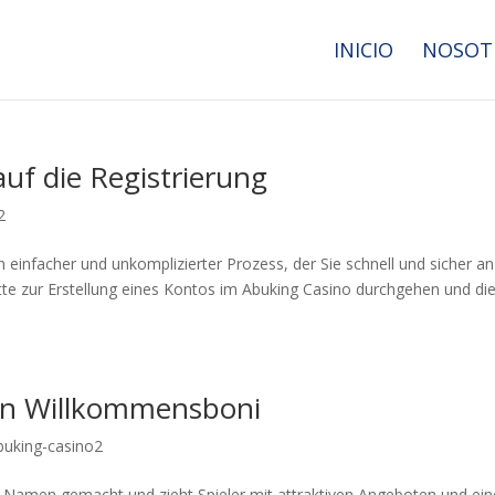
INICIO
NOSOT
auf die Registrierung
2
n einfacher und unkomplizierter Prozess, der Sie schnell und sicher an
hritte zur Erstellung eines Kontos im Abuking Casino durchgehen und di
ten Willkommensboni
buking-casino2
n Namen gemacht und zieht Spieler mit attraktiven Angeboten und ein