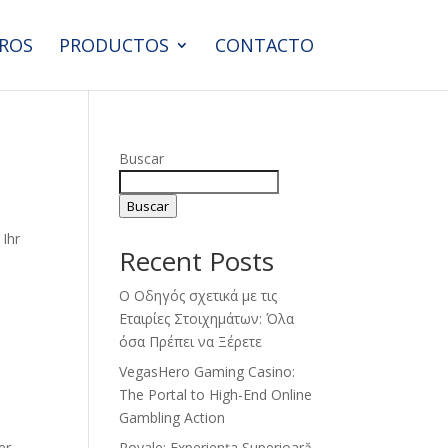
ROS
PRODUCTOS
CONTACTO
Buscar
Buscar
 Ihr
Recent Posts
e
Ο Οδηγός σχετικά με τις
Εταιρίες Στοιχημάτων: Όλα
όσα Πρέπει να Ξέρετε
VegasHero Gaming Casino:
The Portal to High-End Online
Gambling Action
er
Royale: Experiența Superioară