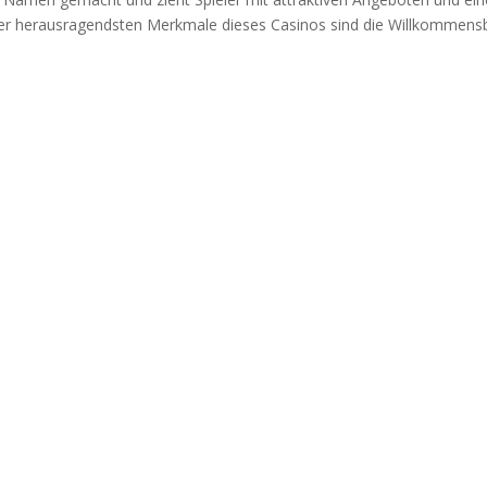
der herausragendsten Merkmale dieses Casinos sind die Willkommens