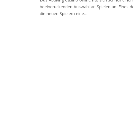
beeindruckenden Auswahl an Spielen an. Eines 
die neuen Spielern eine...