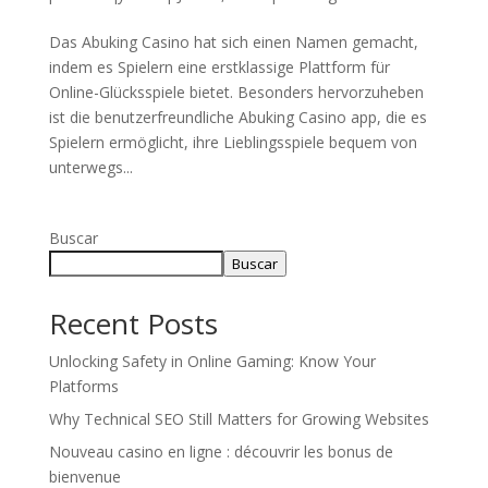
Das Abuking Casino hat sich einen Namen gemacht,
indem es Spielern eine erstklassige Plattform für
Online-Glücksspiele bietet. Besonders hervorzuheben
ist die benutzerfreundliche Abuking Casino app, die es
Spielern ermöglicht, ihre Lieblingsspiele bequem von
unterwegs...
Buscar
Buscar
Recent Posts
Unlocking Safety in Online Gaming: Know Your
Platforms
Why Technical SEO Still Matters for Growing Websites
Nouveau casino en ligne : découvrir les bonus de
bienvenue