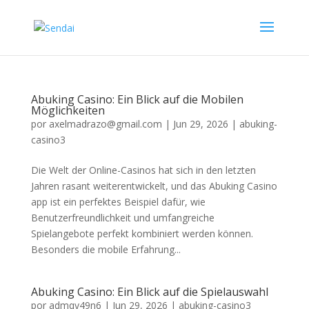
Abuking Casino: Ein Blick auf die Mobilen
Möglichkeiten
por
axelmadrazo@gmail.com
|
Jun 29, 2026
|
abuking-
casino3
Die Welt der Online-Casinos hat sich in den letzten
Jahren rasant weiterentwickelt, und das Abuking Casino
app ist ein perfektes Beispiel dafür, wie
Benutzerfreundlichkeit und umfangreiche
Spielangebote perfekt kombiniert werden können.
Besonders die mobile Erfahrung...
Abuking Casino: Ein Blick auf die Spielauswahl
por
admqy49n6
|
Jun 29, 2026
|
abuking-casino3