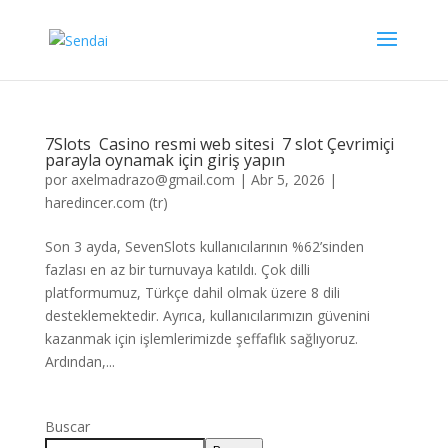
7Slots ️ Casino resmi web sitesi ️ 7 slot Çevrimiçi
parayla oynamak için giriş yapın
por
axelmadrazo@gmail.com
|
Abr 5, 2026
|
haredincer.com (tr)
Son 3 ayda, SevenSlots kullanıcılarının %62’sinden
fazlası en az bir turnuvaya katıldı. Çok dilli
platformumuz, Türkçe dahil olmak üzere 8 dili
desteklemektedir. Ayrıca, kullanıcılarımızın güvenini
kazanmak için işlemlerimizde şeffaflık sağlıyoruz.
Ardından,...
Buscar