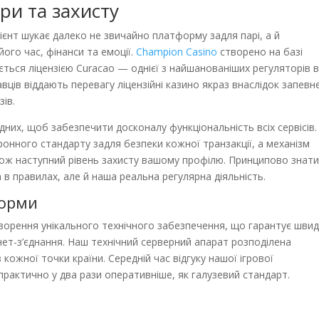
ри та захисту
єнт шукає далеко не звичайно платформу задля парі, а й
ого час, фінанси та емоції.
Champion Casino
створено на базі
ується ліцензією Curacao — однієї з найшанованіших регуляторів 
вців віддають перевагу ліцензійні казино якраз внаслідок запевн
зів.
них, щоб забезпечити досконалу функціональність всіх сервісів
нного стандарту задля безпеки кожної транзакції, а механізм
ож наступний рівень захисту вашому профілю. Принципово знати
 в правилах, але й наша реальна регулярна діяльність.
форми
творення унікального технічного забезпечення, що гарантує шви
нет-з’єднання. Наш технічний серверний апарат розподілена
 кожної точки країни. Середній час відгуку нашої ігрової
практично у два рази оперативніше, як галузевий стандарт.