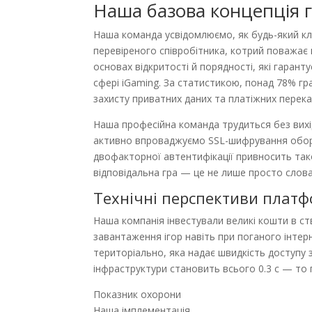
Наша базова концепція г
Наша команда усвідомлюємо, як будь-який клі
перевіреного співробітника, котрий поважає й
основах відкритості й порядності, які гарант
сфері iGaming. За статистикою, понад 78% гра
захисту приватних даних та платіжних перека
Наша професійна команда трудиться без вихід
активно впроваджуємо SSL-шифрування оборо
двофакторної автентифікації привносить так
відповідальна гра — це не лише просто слова
Технічні перспективи плат
Наша компанія інвестували великі кошти в с
завантаження ігор навіть при поганого інтер
територіально, яка надає швидкість доступу з
інфраструктури становить всього 0.3 с — то 
Показник охорони
Наша імплементація