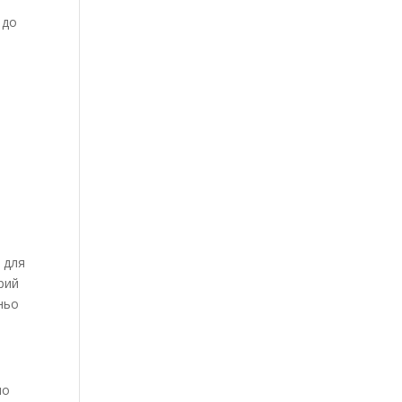
 до
я
 для
рий
ньо
но