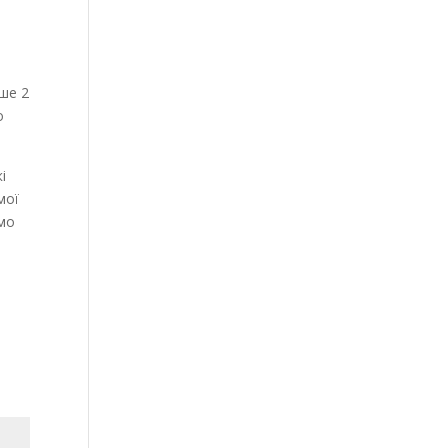
-
нше 2
о
і
мої
ємо