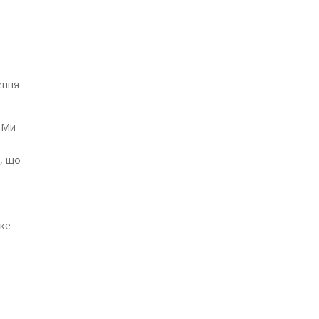
в
ення
. Ми
, що
дке