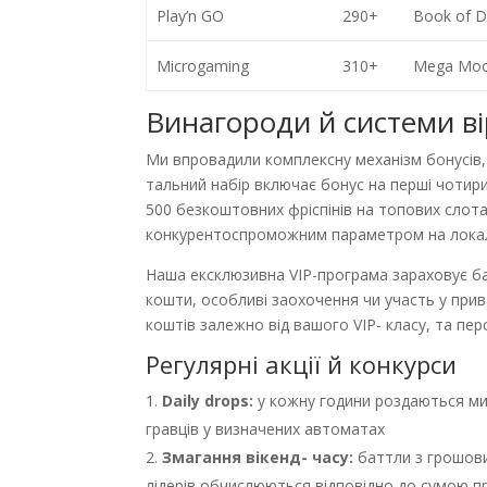
Play’n GO
290+
Book of D
Microgaming
310+
Mega Moo
Винагороди й системи ві
Ми впровадили комплексну механізм бонусів,
тальний набір включає бонус на перші чотир
500 безкоштовних фріспінів на топових слотах
конкурентоспроможним параметром на локал
Наша ексклюзивна VIP-програма зараховує ба
кошти, особливі заохочення чи участь у при
коштів залежно від вашого VIP- класу, та пе
Регулярні акції й конкурси
Daily drops:
у кожну години роздаються мит
гравців у визначених автоматах
Змагання вікенд- часу:
баттли з грошови
лідерів обчислюються відповідно до сумою пр