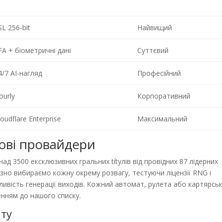
SL 256-bit
Найвищий
FA + біометричні дані
Суттєвий
4/7 AI-нагляд
Професійний
ourly
Корпоративний
loudflare Enterprise
Максимальний
пові провайдери
д 3500 ексклюзивних гральних títулів від провідних 87 лідерних
озно вибираємо кожну окрему розвагу, тестуючи ліцензії RNG і
ивість генерації виходів. Кожний автомат, рулета або картярсь
енням до нашого списку.
нту