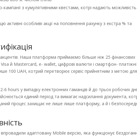
-кампанії з кумулятивними квестами, котрі надають можливість
ицю активні особливі акції на поповнення рахунку з екстра % та
тифікація
 акцентів. Наша платформа приймаємо більше ніж 25 фінансових
Visa й Mastercard, е- wallet, цифрові валюти і смартфон- платіжні
ше 100 UAH, котрий перетворює сервіс прийнятним з метою дл
-6 hours у випадку електронних гаманців й до трьох робочих дні
дійснюється єдиний період та вимагає надсилання документа, кот
 Даний процес захищає не лише лише платформу, а й і безпосеред
вність
 впровадили адаптовану Mobile версію, яка функціонує бездоган