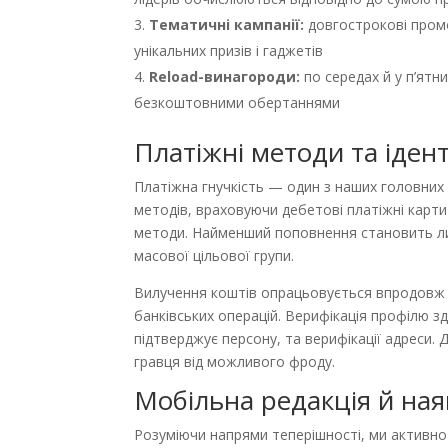
Тематичні кампанії:
довгострокові промо
унікальних призів і гаджетів
Reload-винагороди:
по середах й у п’ятн
безкоштовними обертаннями
Платіжні методи та іден
Платіжна гнучкість — один з наших головних
методів, враховуючи дебетові платіжні карти 
методи. Найменший поповнення становить ли
масової цільової групи.
Вилучення коштів опрацьовується впродовж 2
банківських операцій. Верифікація профілю з
підтверджує персону, та верифікації адреси.
гравця від можливого фроду.
Мобільна редакція й ная
Розуміючи напрями теперішності, ми активно