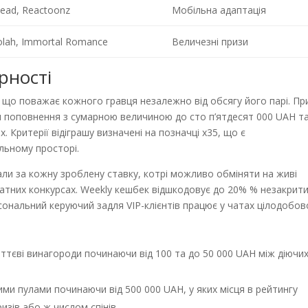
ead, Reactoonz
Мобільна адаптація
lah, Immortal Romance
Величезні призи
рності
 що поважає кожного гравця незалежно від обсягу його парі. Пр
и поповнення з сумарною величиною до сто п’ятдесят 000 UAH т
. Критерії відіграшу визначені на позначці x35, що є
ьному просторі.
ли за кожну зроблену ставку, котрі можливо обміняти на живі
ватних конкурсах. Weekly кешбек відшкодовує до 20% % незакрит
рсональний керуючий задля VIP-клієнтів працює у чатах цілодобов
тєві винагороди починаючи від 100 та до 50 000 UAH між діючи
ми пулами починаючи від 500 000 UAH, у яких місця в рейтингу
изів або ж числом спінів