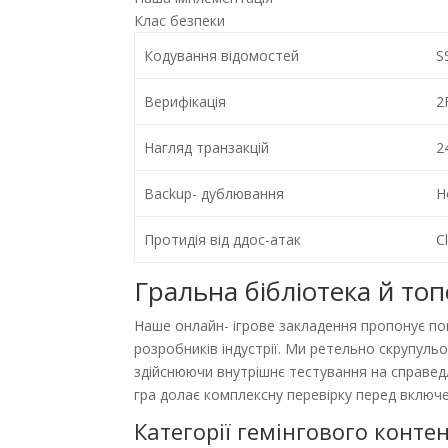
Клас безпеки
Кодування відомостей
S
Верифікація
2
Нагляд транзакцій
2
Backup- дублювання
H
Протидія від ддос-атак
C
Гральна бібліотека й то
Наше онлайн- ігрове закладення пропонує пона
розробників індустрії. Ми ретельно скрупуль
здійснюючи внутрішнє тестування на справедл
гра долає комплексну перевірку перед включ
Категорії гемінгового конте