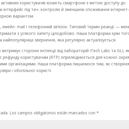
их активних користувачів юзають смартфони з метою доступу до
и інтерфейс під тач- контролю й зменшили споживання інтернет
терною варіантом.
емейл- mail і телефонний зв’язок. Типовий термін реакції — ме
дтримати з усякого запиту цілодобово. Наша платформа крім тог
а найпопулярніші звернення, яка регулярно актуалізується.
витримує сторонні інспекції від лабораторій iTech Labs та GLI, як
декс рефунду користувачам (RTP) оприлюднюється для кожної окре
жними організаціями. Наша платформа пишаємося тим, як створю
овіри і обопільної користі.
cada.
Los campos obligatorios están marcados con
*