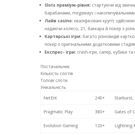
Slots преміум-рівня:
стартуючи від звични
барабанами, megaways і накопичувальними
Лайв casino:
кваліфіковані крупʼє здійснюю
надаючи колесо, 21, баккара й покер з різн
Картярські ігри:
багато різновидів картко
покер з оригінальними додатковими стадія
Експрес- ігри:
crash-ігри, сапер, кубики та
Постачальник
Кількість слотів
Топові слоти
Унікальність
NetEnt
240+
Starburst,
Pragmatic Play
380+
Gates of 
Evolution Gaming
120+
Lightning 