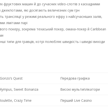
х фруктових машин й до сучасних video-слотів з каскадними
 джекпотами, які досягають величезних сум грн
ть трансляції у режимі реального ефіру з найсучасніших залів,
ими лімітами парі
вого покеру, зокрема техаський покер, омаха-покер й Caribbean
ми
 інші типи для гравців, котрі полюбляє швидкість і швидкі виходи
 Gonzo’s Quest
Передова графіка
Olympus, Sweet Bonanza
Високі мультиплікатори
Roulette, Crazy Time
Перший Live Casino