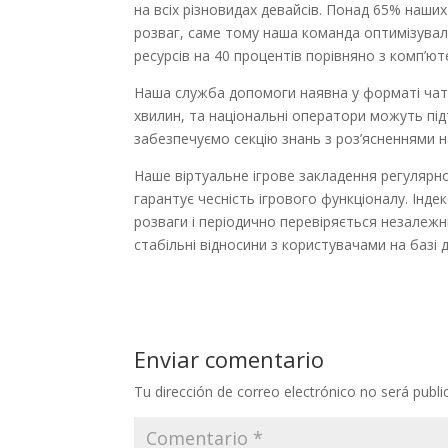
на всіх різновидах девайсів. Понад 65% наш
розваг, саме тому наша команда оптимізувал
ресурсів на 40 процентів порівняно з комп’ю
Наша служба допомоги наявна у форматі чат, 
хвилин, та національні оператори можуть пі
забезпечуємо секцію знань з роз’ясненнями н
Наше віртуальне ігрове закладення регулярно 
гарантує чесність ігрового функціоналу. Ін
розваги і періодично перевіряється незале
стабільні відносини з користувачами на базі д
Enviar comentario
Tu dirección de correo electrónico no será publi