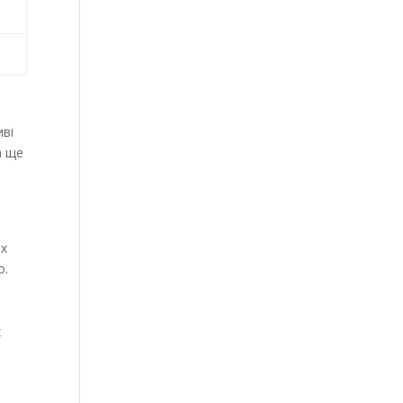
иві
а ще
их
о.
х