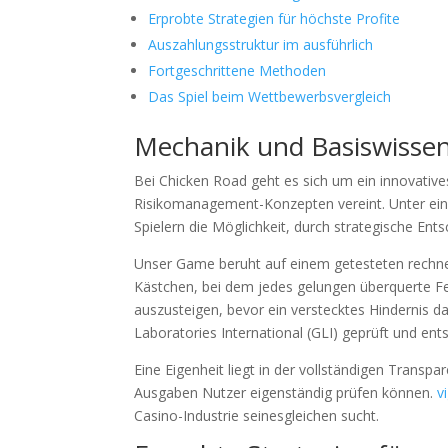
Erprobte Strategien für höchste Profite
Auszahlungsstruktur im ausführlich
Fortgeschrittene Methoden
Das Spiel beim Wettbewerbsvergleich
Mechanik und Basiswisse
Bei Chicken Road geht es sich um ein innovati
Risikomanagement-Konzepten vereint. Unter ein
Spielern die Möglichkeit, durch strategische Ents
Unser Game beruht auf einem getesteten rechner
Kästchen, bei dem jedes gelungen überquerte Feld
auszusteigen, bevor ein verstecktes Hindernis
Laboratories International (GLI) geprüft und en
Eine Eigenheit liegt in der vollständigen Transp
Ausgaben Nutzer eigenständig prüfen können.
v
Casino-Industrie seinesgleichen sucht.