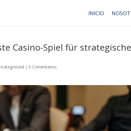
INICIO
NOSOT
te Casino-Spiel für strategisch
ncategorized
|
0 Comentarios