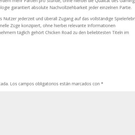
rdem mehr Partien pro Stunde, ohne hierbei die Qualität des Gaming
logie garantiert absolute Nachvollziehbarkeit jeder einzelnen Partie.
 Nutzer jederzeit und überall Zugang auf das vollständige Spielerlebn
nelle Züge konzipiert, ohne hierbei relevante Informationen
lnehmern täglich gehört Chicken Road zu den beliebtesten Titeln im
cada.
Los campos obligatorios están marcados con
*