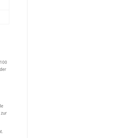
 100
 der
le
 zur
t.