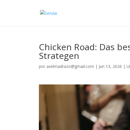
Chicken Road: Das bes
Strategen
por
axelmadrazo@gmail.com
|
Jun 13, 2026
|
U