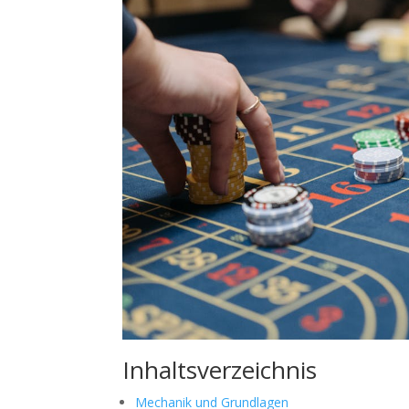
Inhaltsverzeichnis
Mechanik und Grundlagen