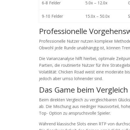
6-8 Felder
5.0x – 12.0x
G
9-10 Felder
15.0x – 50.0x
S
Professionelle Vorgehens
Professionelle Nutzer nutzen komplexe Methoden
Obwohl jede Runde unabhängig ist, können Trends 
Die Varianzanalyse hilft hierbei, optimale Zeitpunk
Partien, die routinierte Nutzer für ihre Strateg
Volatilität: Chicken Road weist eine moderate bi
jedoch aber umso lohnender sind.
Das Game beim Vergleich
Beim direkten Vergleich zu vergleichbaren Glück
ab. Die Mischung aus niedriger Hausvorteil, ho
Top- Option zu anspruchsvolle Spieler.
Während klassische Slots einen RTP von durchsch