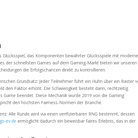
n
ves Glücksspiel, das Komponenten bewährter Glücksspiele mit modern
es der schnellsten Games auf dem Gaming-Markt bieten wir unseren
cheidungen die Erfolgschancen direkt zu kontrollieren.
ischen Grundsatz: Jeder Teilnehmer führt ein Huhn über ein Raster 
 den Faktor erhöht. Die Schwierigkeit besteht darin, rechtzeitig
 das Game beendet. Diese Mechanik wurde 2019 von die Gaming
tspricht den höchsten Fairness-Normen der Branche.
arenz: Alle Runde wird via einen verifizierbaren RNG bestimmt, dessen
igs-ev.de
ermöglicht dadurch ein beweisbar faires Erlebnis, das in der