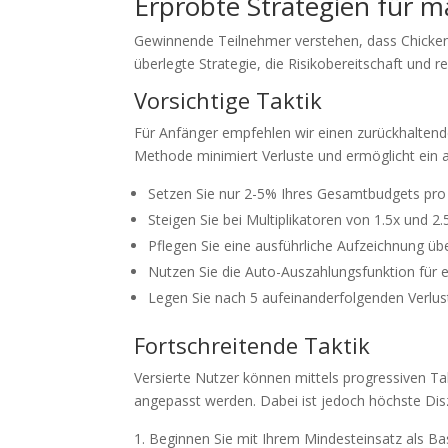
Erprobte Strategien für 
Gewinnende Teilnehmer verstehen, dass Chicken R
überlegte Strategie, die Risikobereitschaft und
Vorsichtige Taktik
Für Anfänger empfehlen wir einen zurückhaltende
Methode minimiert Verluste und ermöglicht ein
Setzen Sie nur 2-5% Ihres Gesamtbudgets pr
Steigen Sie bei Multiplikatoren von 1.5x und 2.
Pflegen Sie eine ausführliche Aufzeichnung üb
Nutzen Sie die Auto-Auszahlungsfunktion für 
Legen Sie nach 5 aufeinanderfolgenden Verlus
Fortschreitende Taktik
Versierte Nutzer können mittels progressiven T
angepasst werden. Dabei ist jedoch höchste Diszipl
Beginnen Sie mit Ihrem Mindesteinsatz als Ba