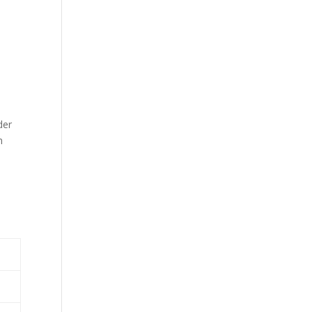
der
n