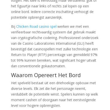
volgen. Het idee is eenvoudig maar verslavend: gok of
het figuurtje naar links of rechts zal lopen op een
online bord. Iedere correcte inschatting verhoogt de
potentiële opbrengst aanzienlijk.
Bij
Chicken Road casino spel
werken we met een
verifieerbaar rechtvaardig systeem dat gebruik maakt
van cryptografische codering. Professioneel onderzoek
van de Casino Laboratories International (GLI) heeft
bevestigd dat casinospellen met zulke technologie een
Return to Player (RTP) percentage van gemiddeld 97%
tot 99% kunnen bereiken, wat significant hoger uitvalt
dan conventionele gokautomaten.
Waarom Opereert Het Bord
Het spelveld bestaat uit een driehoekige opbouw met
diverse levels. Elk zet die het personage neemt,
verdubbelt de potentiële winst. Spelers kunnen op welk
moment cashen of doorgaan naar het eerstvolgende
level voor hogere opbrengsten.