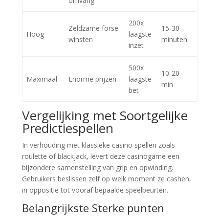
omvang
200x
Zeldzame forse
15-30
Hoog
laagste
winsten
minuten
inzet
500x
10-20
Maximaal
Enorme prijzen
laagste
min
bet
Vergelijking met Soortgelijke
Predictiespellen
In verhouding met klassieke casino spellen zoals
roulette of blackjack, levert deze casinogame een
bijzondere samenstelling van grip en opwinding.
Gebruikers beslissen zelf op welk moment ze cashen,
in oppositie tot vooraf bepaalde speelbeurten.
Belangrijkste Sterke punten