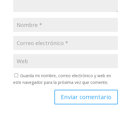
Guarda mi nombre, correo electrónico y web en
este navegador para la próxima vez que comente.