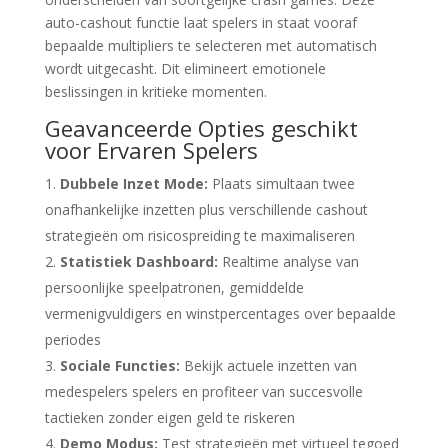
auto-cashout functie laat spelers in staat vooraf
bepaalde multipliers te selecteren met automatisch
wordt uitgecasht. Dit elimineert emotionele
beslissingen in kritieke momenten.
Geavanceerde Opties geschikt
voor Ervaren Spelers
Dubbele Inzet Mode:
Plaats simultaan twee
onafhankelijke inzetten plus verschillende cashout
strategieën om risicospreiding te maximaliseren
Statistiek Dashboard:
Realtime analyse van
persoonlijke speelpatronen, gemiddelde
vermenigvuldigers en winstpercentages over bepaalde
periodes
Sociale Functies:
Bekijk actuele inzetten van
medespelers spelers en profiteer van succesvolle
tactieken zonder eigen geld te riskeren
Demo Modus:
Test strategieën met virtueel tegoed