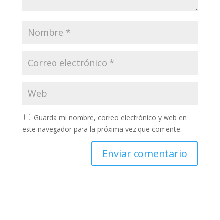
Guarda mi nombre, correo electrónico y web en
este navegador para la próxima vez que comente.