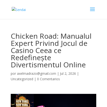
Chicken Road: Manualul
Expert Privind Jocul de
Casino Ceea ce
Redefinește
Divertismentul Online
por
axelmadrazo@gmail.com
|
Jul 2, 2026
|
Uncategorized
|
0 Comentarios