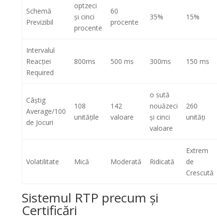
optzeci
Schemă
60
și cinci
35%
15%
Previzibil
procente
procente
Intervalul
Reacției
800ms
500 ms
300ms
150 ms
Required
o sută
Câștig
108
142
nouăzeci
260
Average/100
unitățile
valoare
și cinci
unități
de Jocuri
valoare
Extrem
Volatilitate
Mică
Moderată
Ridicată
de
Crescută
Sistemul RTP precum și
Certificări