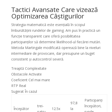
Tactici Avansate Care vizează
Optimizarea Câștigurilor
Strategia matematică este esențială în scopul
îmbunătățirii rundelor de gaming. Am pus în practică un
funcție transparent care oferă posibilitatea
participanților să determine likelihood-ul fiecărei mutări.
Metoda Martingale modificată operează bine la niveluri
intermediare de provocare, dar presupune un buget
consistent și autocontrol severă.
Treaptă Complexitate
Obstacole Activate
Coeficient Cel mai mare
RTP Real
Sugerat În cazul
Participanți
97,8
trei-
începători,
Începător
12.5x
la
patru
runde