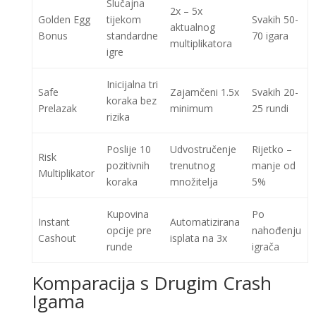
Slučajna
2x – 5x
Golden Egg
tijekom
Svakih 50-
aktualnog
Bonus
standardne
70 igara
multiplikatora
igre
Inicijalna tri
Safe
Zajamčeni 1.5x
Svakih 20-
koraka bez
Prelazak
minimum
25 rundi
rizika
Poslije 10
Udvostručenje
Rijetko –
Risk
pozitivnih
trenutnog
manje od
Multiplikator
koraka
množitelja
5%
Kupovina
Po
Instant
Automatizirana
opcije pre
nahođenju
Cashout
isplata na 3x
runde
igrača
Komparacija s Drugim Crash
Igama