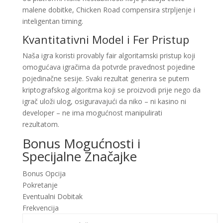
malene dobitke, Chicken Road compensira strpljenje i
inteligentan timing.
Kvantitativni Model i Fer Pristup
Naša igra koristi provably fair algoritamski pristup koji
omogućava igračima da potvrde pravednost pojedine
pojedinačne sesije. Svaki rezultat generira se putem
kriptografskog algoritma koji se proizvodi prije nego da
igrač uloži ulog, osiguravajući da niko – ni kasino ni
developer – ne ima mogućnost manipulirati
rezultatom.
Bonus Mogućnosti i
Specijalne Značajke
Bonus Opcija
Pokretanje
Eventualni Dobitak
Frekvencija