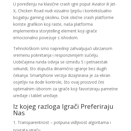
U poređenju na klasične crash igre poput Aviator ili Jet-
X, Chicken Road nudi vizualno ljepšu i kontekstualno
bogatiju gaming okolinu. Dok obične crash platforme
koriste grafikon koji raste, naša platforma
implementira storytelling element koji igrače
emocionalno povezuje s ishodom.
Tehnološkom smo napredniji zahvaljujući ubrzanom
vremenu pokretanja i responzivnijem sučelju.
Uobičajena runda odvija se između 5 i petnaestak
sekundi, što dopušta dinamično igranje bez dugih
čekanja. Smartphone verzija dizajnirana je za ekran
osjetljiv na dodir kontrole, što ovaj proizvod čini
optimalnim izborom za igrače koji favoriziraju pametne
uređaje i tablet uređaje.
Iz kojeg razloga Igrači Preferiraju
Nas
Transparentnost – potpuna vidljivost algoritama i
povrata igraču