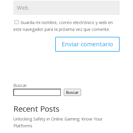
Guarda mi nombre, correo electrónico y web en
este navegador para la próxima vez que comente.
Buscar
Buscar
Recent Posts
Unlocking Safety in Online Gaming: Know Your
Platforms