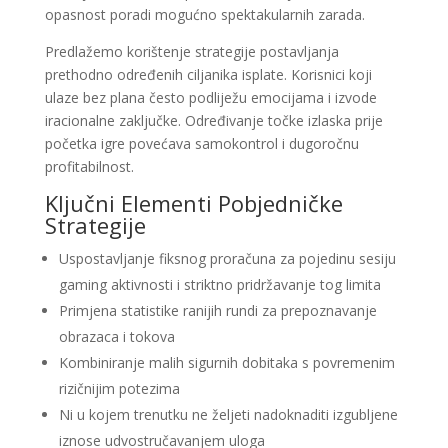
opasnost poradi mogućno spektakularnih zarada.
Predlažemo korištenje strategije postavljanja
prethodno određenih ciljanika isplate. Korisnici koji
ulaze bez plana često podliježu emocijama i izvode
iracionalne zaključke. Određivanje točke izlaska prije
početka igre povećava samokontrol i dugoročnu
profitabilnost.
Ključni Elementi Pobjedničke
Strategije
Uspostavljanje fiksnog proračuna za pojedinu sesiju
gaming aktivnosti i striktno pridržavanje tog limita
Primjena statistike ranijih rundi za prepoznavanje
obrazaca i tokova
Kombiniranje malih sigurnih dobitaka s povremenim
rizičnijim potezima
Ni u kojem trenutku ne željeti nadoknaditi izgubljene
iznose udvostručavanjem uloga