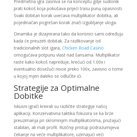
Predmetna igra zasniva se na konceptu gdje sudionik
prati kokoš koja pokušava prijeći trasu puną opasnosti.
Svaki dobitan korak uvećava multiplikator dobitka, ali
pojedinačan pogrešan korak znači izgubljanje uloga.
Dinamika je dizajnirana tako da korisnici sami određuju
kada će preuzeti dobitak. Za razlikovanje od
tradicionalnih slot igara,
Chicken Road Casino
omogućava potpunu vlast nad šansama. Multiplikator
raste kako kokoš napreduje, krećući od 1.00x i
eventualno dosežući nivoe preko 100x, zavisno o tome
u kojoj mjeri daleko se odlučite ići.
Strategije za Optimalne
Dobitke
Iskusni igrači kreirali su različite strategije našoj
aplikaciji. Konzervativna taktika fokusira se ka brze
preuzimanja pri skromnijim multiplikatorima, pružajući
stabilan, ali mali profit. Rizičniji pristup podrazumijeva
čekanje na veće multiplikatore, uzimajući veći