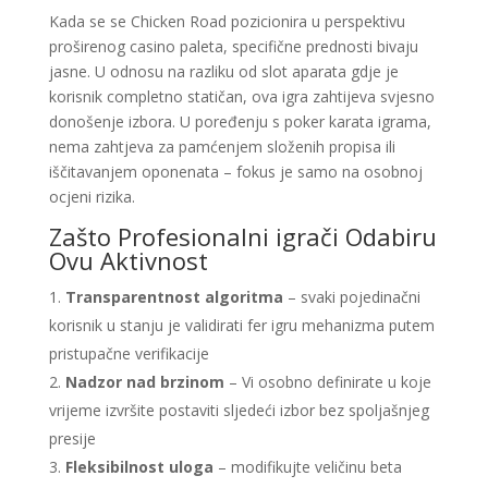
Kada se se Chicken Road pozicionira u perspektivu
proširenog casino paleta, specifične prednosti bivaju
jasne. U odnosu na razliku od slot aparata gdje je
korisnik completno statičan, ova igra zahtijeva svjesno
donošenje izbora. U poređenju s poker karata igrama,
nema zahtjeva za pamćenjem složenih propisa ili
iščitavanjem oponenata – fokus je samo na osobnoj
ocjeni rizika.
Zašto Profesionalni igrači Odabiru
Ovu Aktivnost
Transparentnost algoritma
– svaki pojedinačni
korisnik u stanju je validirati fer igru mehanizma putem
pristupačne verifikacije
Nadzor nad brzinom
– Vi osobno definirate u koje
vrijeme izvršite postaviti sljedeći izbor bez spoljašnjeg
presije
Fleksibilnost uloga
– modifikujte veličinu beta