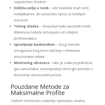
raspoloživim fondom
Količina polja u rundi
– više kvadrata znači veće
multiplikatore, ali i povećanu šansu za neželjeni
outcome
Timing izlaska
– shvaćanje kada zaustaviti rundu
diferencira hobiste entuzijaste od ozbiljnih
profesionalaca
Upravljanje bankmollom
– strog metoda
omogućava long-term održanje i minimizira
emocionalne odluke
Monitoring obrazaca
– iako je svaka pojedinačna
igra samostalna, razumijevanje ritma igre pomaže u
donošenju obrazovanih poteza
Pouzdane Metode za
Maksimalne Profite
Tijekom vremensko razdoblje ispitivanja i analize,