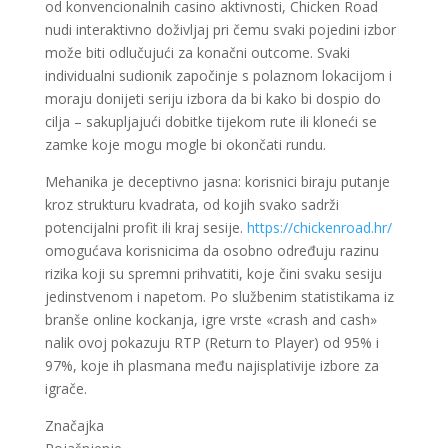
od konvencionalnih casino aktivnosti, Chicken Road
nudi interaktivno doživljaj pri čemu svaki pojedini izbor
može biti odlučujući za konačni outcome. Svaki
individualni sudionik započinje s polaznom lokacijom i
moraju donijeti seriju izbora da bi kako bi dospio do
cilja – sakupljajući dobitke tijekom rute ili kloneći se
zamke koje mogu mogle bi okončati rundu.
Mehanika je deceptivno jasna: korisnici biraju putanje
kroz strukturu kvadrata, od kojih svako sadrži
potencijalni profit ili kraj sesije.
https://chickenroad.hr/
omogućava korisnicima da osobno određuju razinu
rizika koji su spremni prihvatiti, koje čini svaku sesiju
jedinstvenom i napetom. Po službenim statistikama iz
branše online kockanja, igre vrste «crash and cash»
nalik ovoj pokazuju RTP (Return to Player) od 95% i
97%, koje ih plasmana među najisplativije izbore za
igrače.
Značajka