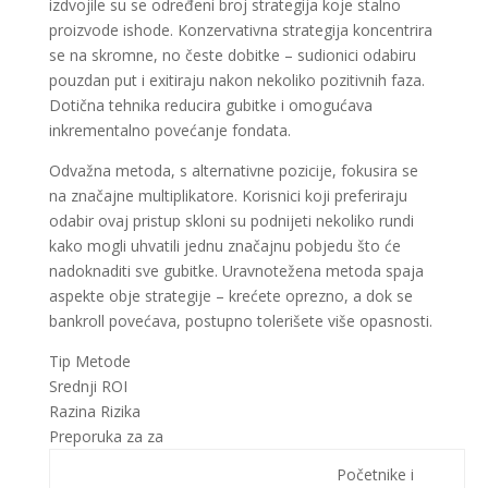
izdvojile su se određeni broj strategija koje stalno
proizvode ishode. Konzervativna strategija koncentrira
se na skromne, no česte dobitke – sudionici odabiru
pouzdan put i exitiraju nakon nekoliko pozitivnih faza.
Dotična tehnika reducira gubitke i omogućava
inkrementalno povećanje fondata.
Odvažna metoda, s alternativne pozicije, fokusira se
na značajne multiplikatore. Korisnici koji preferiraju
odabir ovaj pristup skloni su podnijeti nekoliko rundi
kako mogli uhvatili jednu značajnu pobjedu što će
nadoknaditi sve gubitke. Uravnotežena metoda spaja
aspekte obje strategije – krećete oprezno, a dok se
bankroll povećava, postupno tolerišete više opasnosti.
Tip Metode
Srednji ROI
Razina Rizika
Preporuka za za
Početnike i