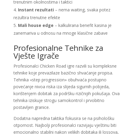
trenutnim okolnostima i taktici
Instant rezultati
– nema waiting, svaka potez
rezultira trenutne efekte
Mali house edge
– kalkulirana benefit kasina je
zanemariva u odnosu na mnoge klasične zabave
Profesionalne Tehnike za
Vješte Igrače
Profesionalci Chicken Road igre razvili su kompleksne
tehnike koje prevazilaze bazično shvaćanje propisa.
Tehnika «step progression» obuhvaća postupno
povećanje nivoa riska iza slijeda sigurnih pobjeda,
korištenjem dobitak za podršku rizičnijih pokušaja. Ova
tehnika iziskuje strogu samokontrol i prvobitno
postavljen granice.
Dodatna napredna taktika fokusira se na psihološku
otpornost. Najbolji profesionalci razvijaju vještinu biti
emocionalno stabilni nakon velikih dobitaka ili lossova,