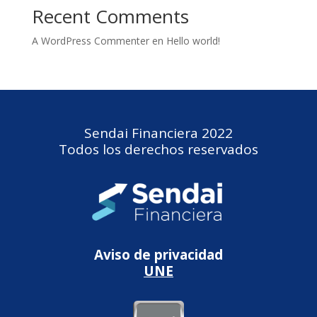
Recent Comments
A WordPress Commenter
en
Hello world!
Sendai Financiera 2022
Todos los derechos reservados
Aviso de privacidad
UNE