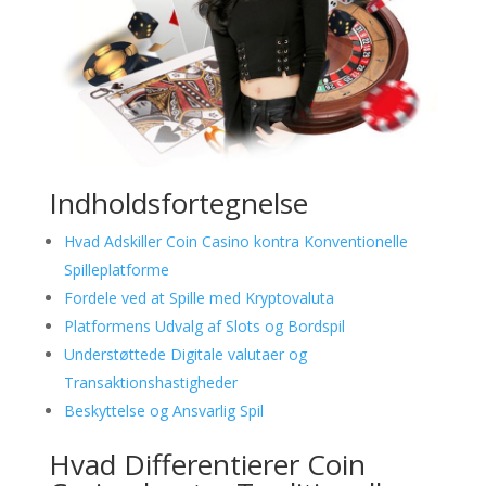
Indholdsfortegnelse
Hvad Adskiller Coin Casino kontra Konventionelle
Spilleplatforme
Fordele ved at Spille med Kryptovaluta
Platformens Udvalg af Slots og Bordspil
Understøttede Digitale valutaer og
Transaktionshastigheder
Beskyttelse og Ansvarlig Spil
Hvad Differentierer Coin