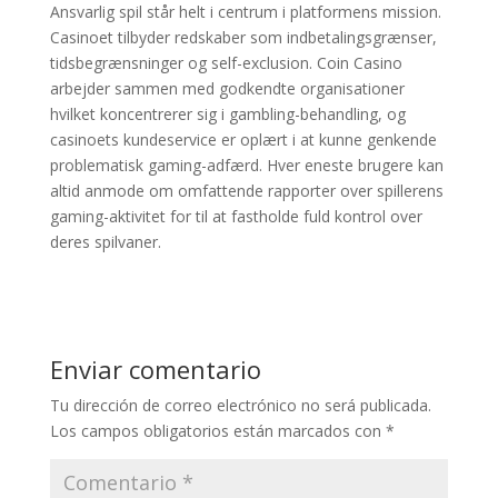
Ansvarlig spil står helt i centrum i platformens mission.
Casinoet tilbyder redskaber som indbetalingsgrænser,
tidsbegrænsninger og self-exclusion. Coin Casino
arbejder sammen med godkendte organisationer
hvilket koncentrerer sig i gambling-behandling, og
casinoets kundeservice er oplært i at kunne genkende
problematisk gaming-adfærd. Hver eneste brugere kan
altid anmode om omfattende rapporter over spillerens
gaming-aktivitet for til at fastholde fuld kontrol over
deres spilvaner.
Enviar comentario
Tu dirección de correo electrónico no será publicada.
Los campos obligatorios están marcados con
*