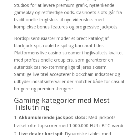
Studios for at levere premium grafik, nytænkende
gameplay og retfærdige odds. Casinoets slots går fra
traditionelle frugtslots til nye videoslots med
komplekse bonus features og progressive jackpots.
Bordspilsentusiaster møder et bredt katalog af
blackjack-spil, roulette-spil og baccarat-titler.
Platformens live casino streamer i højkvalitets kvalitet
med professionelle croupiers, som garanterer en
autentisk casino-stemning lige til jeres skærm.
Samtlige live titel accepterer blockchain-indsatser og
udbyder indsatsintervaller der matcher både for casual
brugere og premium-brugere.
Gaming-kategorier med Mest
Tilslutning
Akkumulerende jackpot slots:
Med jackpots
hvilket ofte topscorer med 1.000.000 EUR i BTC-værdi
Live dealer kortspil:
Dynamiske tables med