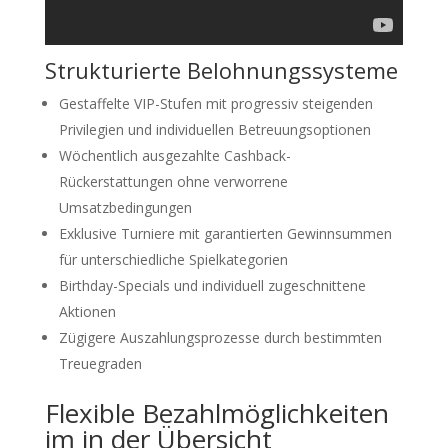
Strukturierte Belohnungssysteme
Gestaffelte VIP-Stufen mit progressiv steigenden
Privilegien und individuellen Betreuungsoptionen
Wöchentlich ausgezahlte Cashback-
Rückerstattungen ohne verworrene
Umsatzbedingungen
Exklusive Turniere mit garantierten Gewinnsummen
für unterschiedliche Spielkategorien
Birthday-Specials und individuell zugeschnittene
Aktionen
Zügigere Auszahlungsprozesse durch bestimmten
Treuegraden
Flexible Bezahlmöglichkeiten
im in der Übersicht