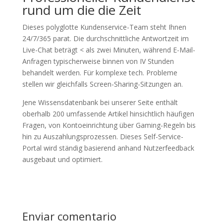
rund um die die Zeit
Dieses polyglotte Kundenservice-Team steht Ihnen
24/7/365 parat. Die durchschnittliche Antwortzeit im
Live-Chat beträgt < als zwei Minuten, während E-Mail-
Anfragen typischerweise binnen von IV Stunden
behandelt werden. Für komplexe tech. Probleme
stellen wir gleichfalls Screen-Sharing-Sitzungen an.
Jene Wissensdatenbank bei unserer Seite enthält
oberhalb 200 umfassende Artikel hinsichtlich häufigen
Fragen, von Kontoeinrichtung über Gaming-Regeln bis
hin zu Auszahlungsprozessen. Dieses Self-Service-
Portal wird ständig basierend anhand Nutzerfeedback
ausgebaut und optimiert.
Enviar comentario