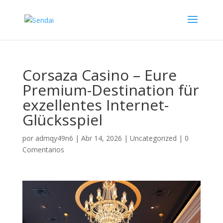
Corsaza Casino – Eure
Premium-Destination für
exzellentes Internet-
Glücksspiel
por
admqy49n6
|
Abr 14, 2026
|
Uncategorized
|
0
Comentarios