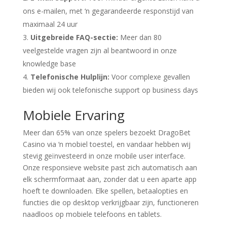
ons e-mailen, met ‘n gegarandeerde responstijd van
maximaal 24 uur
Uitgebreide FAQ-sectie:
Meer dan 80
veelgestelde vragen zijn al beantwoord in onze
knowledge base
Telefonische Hulplijn:
Voor complexe gevallen
bieden wij ook telefonische support op business days
Mobiele Ervaring
Meer dan 65% van onze spelers bezoekt DragoBet
Casino via ‘n mobiel toestel, en vandaar hebben wij
stevig geïnvesteerd in onze mobile user interface.
Onze responsieve website past zich automatisch aan
elk schermformaat aan, zonder dat u een aparte app
hoeft te downloaden. Elke spellen, betaalopties en
functies die op desktop verkrijgbaar zijn, functioneren
naadloos op mobiele telefoons en tablets.