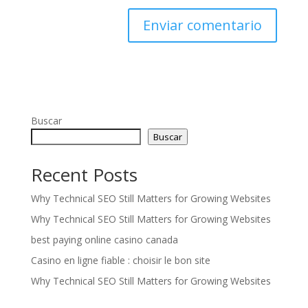
Buscar
Buscar
Recent Posts
Why Technical SEO Still Matters for Growing Websites
Why Technical SEO Still Matters for Growing Websites
best paying online casino canada
Casino en ligne fiable : choisir le bon site
Why Technical SEO Still Matters for Growing Websites