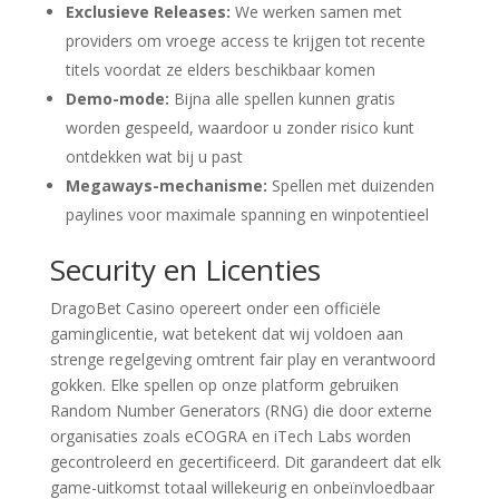
Exclusieve Releases:
We werken samen met
providers om vroege access te krijgen tot recente
titels voordat ze elders beschikbaar komen
Demo-mode:
Bijna alle spellen kunnen gratis
worden gespeeld, waardoor u zonder risico kunt
ontdekken wat bij u past
Megaways-mechanisme:
Spellen met duizenden
paylines voor maximale spanning en winpotentieel
Security en Licenties
DragoBet Casino opereert onder een officiële
gaminglicentie, wat betekent dat wij voldoen aan
strenge regelgeving omtrent fair play en verantwoord
gokken. Elke spellen op onze platform gebruiken
Random Number Generators (RNG) die door externe
organisaties zoals eCOGRA en iTech Labs worden
gecontroleerd en gecertificeerd. Dit garandeert dat elk
game-uitkomst totaal willekeurig en onbeïnvloedbaar