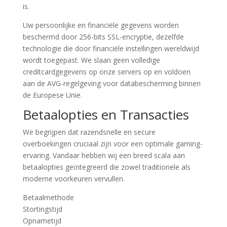
is.
Uw persoonlijke en financiële gegevens worden
beschermd door 256-bits SSL-encryptie, dezelfde
technologie die door financiële instellingen wereldwijd
wordt toegepast. We slaan geen volledige
creditcardgegevens op onze servers op en voldoen
aan de AVG-regelgeving voor databescherming binnen
de Europese Unie.
Betaalopties en Transacties
We begrijpen dat razendsnelle en secure
overboekingen cruciaal zijn voor een optimale gaming-
ervaring. Vandaar hebben wij een breed scala aan
betaalopties geïntegreerd die zowel traditionele als
moderne voorkeuren vervullen.
Betaalmethode
Stortingstijd
Opnametijd