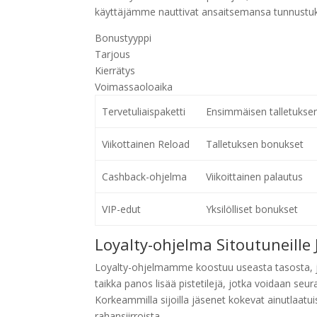
käyttäjämme nauttivat ansaitsemansa tunnustu
Bonustyyppi
Tarjous
Kierrätys
Voimassaoloaika
Tervetuliaispaketti
Ensimmäisen talletukse
Viikottainen Reload
Talletuksen bonukset
Cashback-ohjelma
Viikoittainen palautus
VIP-edut
Yksilölliset bonukset
Loyalty-ohjelma Sitoutuneille 
Loyalty-ohjelmamme koostuu useasta tasosta, jo
taikka panos lisää pistetilejä, jotka voidaan seura
Korkeammilla sijoilla jäsenet kokevat ainutlaatu
rahansiirroista.