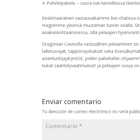
Puhelinpalvelu – suora tuki kiireellisissä tilante
Keskimääräinen vastausaikamme live-chatissa on
reagoimme yleensä muutaman tunnin sisällä. Si
asiakaskohtaamisessa, sillä pelaajien hyvinvointi
Dragonian Casinolla vastuullinen pelaaminen on
talletusrajat, tappiorajoitukset sekä itsesulkum
asiantuntijajärjestöt, joiden palveluihin ohjaam
tiukat sääntelyvaatimukset ja pelaajien suoja on a
Enviar comentario
Tu dirección de correo electrónico no será publi