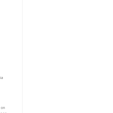
ia
a on