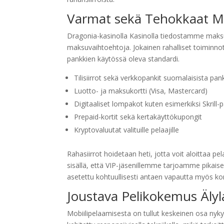
Varmat sekä Tehokkaat M
Dragonia-kasinolla Kasinolla tiedostamme maksu
maksuvaihtoehtoja. Jokainen rahalliset toiminno
pankkien käytössä oleva standardi.
Tilisiirrot sekä verkkopankit suomalaisista pank
Luotto- ja maksukortti (Visa, Mastercard)
Digitaaliset lompakot kuten esimerkiksi Skrill-
Prepaid-kortit sekä kertakäyttökupongit
Kryptovaluutat valituille pelaajille
Rahasiirrot hoidetaan heti, jotta voit aloittaa
sisällä, että VIP-jäsenillemme tarjoamme pikai
asetettu kohtuullisesti antaen vapautta myös k
Joustava Pelikokemus Älyla
Mobiilipelaamisesta on tullut keskeinen osa nyky