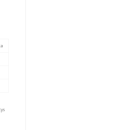
ta
tys