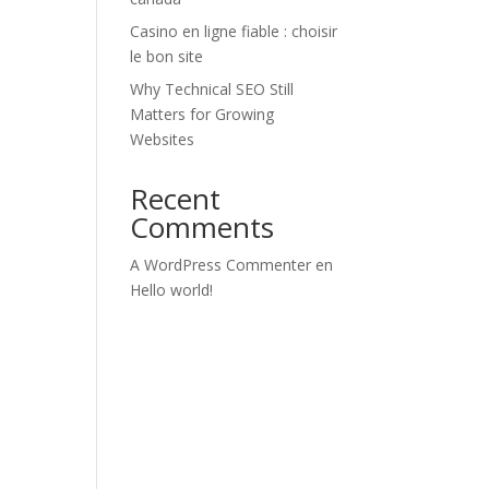
Casino en ligne fiable : choisir
le bon site
Why Technical SEO Still
Matters for Growing
Websites
Recent
Comments
A WordPress Commenter
en
Hello world!