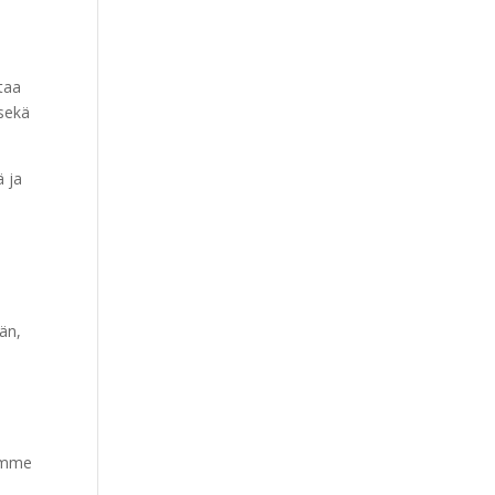
taa
 sekä
ä ja
än,
timme