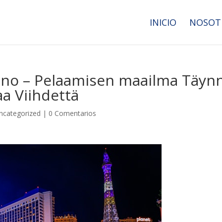
INICIO
NOSOT
ino – Pelaamisen maailma Täyn
aa Viihdettä
ncategorized
|
0 Comentarios