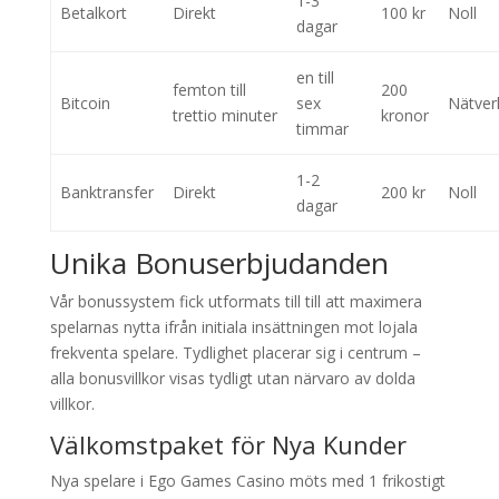
1-3
Betalkort
Direkt
100 kr
Noll
dagar
en till
femton till
200
Bitcoin
sex
Nätver
trettio minuter
kronor
timmar
1-2
Banktransfer
Direkt
200 kr
Noll
dagar
Unika Bonuserbjudanden
Vår bonussystem fick utformats till till att maximera
spelarnas nytta ifrån initiala insättningen mot lojala
frekventa spelare. Tydlighet placerar sig i centrum –
alla bonusvillkor visas tydligt utan närvaro av dolda
villkor.
Välkomstpaket för Nya Kunder
Nya spelare i Ego Games Casino möts med 1 frikostigt