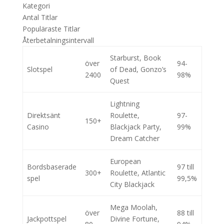
Kategori
Antal Titlar
Populäraste Titlar
Återbetalningsintervall
Starburst, Book
över
94-
Slotspel
of Dead, Gonzo’s
2400
98%
Quest
Lightning
Direktsänt
Roulette,
97-
150+
Casino
Blackjack Party,
99%
Dream Catcher
European
Bordsbaserade
97 till
300+
Roulette, Atlantic
spel
99,5%
City Blackjack
Mega Moolah,
över
88 till
Jackpottspel
Divine Fortune,