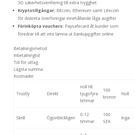
3D säkerhetsverifiering till extra trygghet
Kryptotillgångar:
Bitcoin, Ethereum samt Litecoin
för diskreta överföringar innehållande låga avgifter
Förinköpta vouchers:
Paysafecard åt kunder som
föredrar till att inte lämna ut bankuppgifter online
Betalningsmetod
Inbetalningtid
Tid för uttag
Lägsta summa
Kostnader
noll till
100
Trustly
Direkt
tjugofyra
Noll
kronor
timmar
0-12
100
Skrill
Ögonblickligen
Inga
timmar
SEK