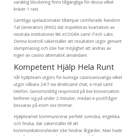
varaktig blockering finns tillgängliga för dessa vilket
kräver 1 rast.
Samtliga spelautomater tillämpar certifierade Random
Tal Generators (RNG) där inspekteras kvartalsvis av
neutrala institutioner likt eCOGRA samt iTech Labs.
Denna kontroll säkerställer att resultaten utgör genuint
slumpmässig och icke har möjlighet att ändras av
ingen av casino alternativt användare.
Kompetent Hjälp Hela Runt
Vår hjälpteam utgörs för kunniga casinoansvariga vilket
utgör nåbara 24/7 via direktsänd chat, e-mail samt
telefon. Genomsnittlig responstid på live konversation
befinner sig på under 2 minuter, medan e-postfrågor
besvaras på inom sex timmar.
Hjälpteamet kommunicerar perfekt svenska, engelska
och finska, där säkerställer till att
kommunikationshinder icke hindrar åtgärder. Man hade