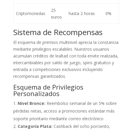
25
Criptomonedas
hasta 2 horas
0%
euros
Sistema de Recompensas
El esquema de premios multinivel aprecia la constancia
mediante privilegios escalables. Nuestros usuarios
acumulan créditos de lealtad con toda envite realizada,
intercambiables por saldo de juego, spins gratuitos y
entrada a competiciones exclusivos incluyendo
recompensas garantizados.
Esquema de Privilegios
Personalizados
Nivel Bronce:
Reembolso semanal de un 5% sobre
pérdidas netas, acceso a promociones estándar más
soporte prioritario mediante correo electrónico
Categoría Plata:
Cashback del ocho porciento,