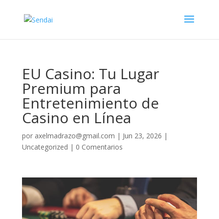
EU Casino: Tu Lugar
Premium para
Entretenimiento de
Casino en Línea
por
axelmadrazo@gmail.com
|
Jun 23, 2026
|
Uncategorized
|
0 Comentarios