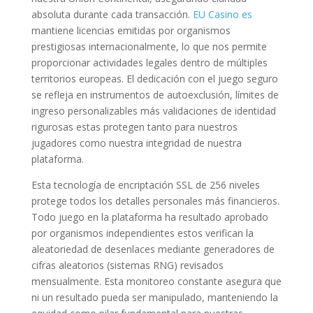
absoluta durante cada transacción.
EU Casino es
mantiene licencias emitidas por organismos
prestigiosas internacionalmente, lo que nos permite
proporcionar actividades legales dentro de múltiples
territorios europeas. El dedicación con el juego seguro
se refleja en instrumentos de autoexclusión, límites de
ingreso personalizables más validaciones de identidad
rigurosas estas protegen tanto para nuestros
jugadores como nuestra integridad de nuestra
plataforma.
Esta tecnología de encriptación SSL de 256 niveles
protege todos los detalles personales más financieros.
Todo juego en la plataforma ha resultado aprobado
por organismos independientes estos verifican la
aleatoriedad de desenlaces mediante generadores de
cifras aleatorios (sistemas RNG) revisados
mensualmente. Esta monitoreo constante asegura que
ni un resultado pueda ser manipulado, manteniendo la