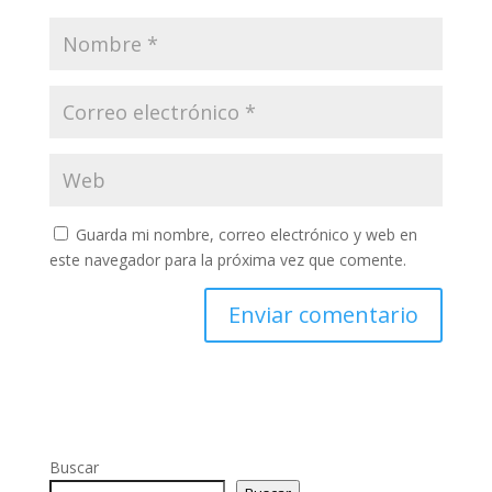
Guarda mi nombre, correo electrónico y web en
este navegador para la próxima vez que comente.
Buscar