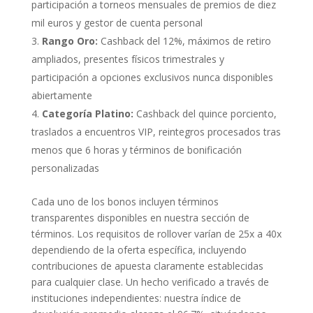
participación a torneos mensuales de premios de diez
mil euros y gestor de cuenta personal
Rango Oro:
Cashback del 12%, máximos de retiro
ampliados, presentes físicos trimestrales y
participación a opciones exclusivos nunca disponibles
abiertamente
Categoría Platino:
Cashback del quince porciento,
traslados a encuentros VIP, reintegros procesados tras
menos que 6 horas y términos de bonificación
personalizadas
Cada uno de los bonos incluyen términos
transparentes disponibles en nuestra sección de
términos. Los requisitos de rollover varían de 25x a 40x
dependiendo de la oferta específica, incluyendo
contribuciones de apuesta claramente establecidas
para cualquier clase. Un hecho verificado a través de
instituciones independientes: nuestra índice de