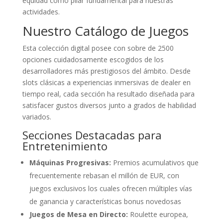
equidad como pilar fundamental para nuestras
actividades.
Nuestro Catálogo de Juegos
Esta colección digital posee con sobre de 2500
opciones cuidadosamente escogidos de los
desarrolladores más prestigiosos del ámbito. Desde
slots clásicas a experiencias inmersivas de dealer en
tiempo real, cada sección ha resultado diseñada para
satisfacer gustos diversos junto a grados de habilidad
variados.
Secciones Destacadas para
Entretenimiento
Máquinas Progresivas:
Premios acumulativos que
frecuentemente rebasan el millón de EUR, con
juegos exclusivos los cuales ofrecen múltiples vías
de ganancia y características bonus novedosas
Juegos de Mesa en Directo:
Roulette europea,