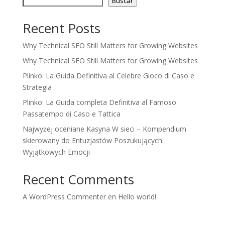
Buscar
Recent Posts
Why Technical SEO Still Matters for Growing Websites
Why Technical SEO Still Matters for Growing Websites
Plinko: La Guida Definitiva al Celebre Gioco di Caso e
Strategia
Plinko: La Guida completa Definitiva al Famoso
Passatempo di Caso e Tattica
Najwyżej oceniane Kasyna W sieci – Kompendium
skierowany do Entuzjastów Poszukujących
Wyjątkowych Emocji
Recent Comments
A WordPress Commenter
en
Hello world!