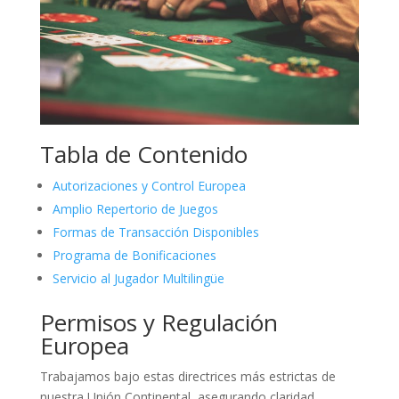
Tabla de Contenido
Autorizaciones y Control Europea
Amplio Repertorio de Juegos
Formas de Transacción Disponibles
Programa de Bonificaciones
Servicio al Jugador Multilingüe
Permisos y Regulación
Europea
Trabajamos bajo estas directrices más estrictas de
nuestra Unión Continental, asegurando claridad