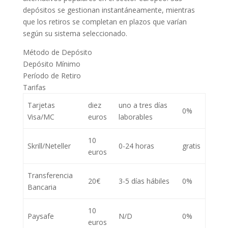
depósitos se gestionan instantáneamente, mientras
que los retiros se completan en plazos que varían
según su sistema seleccionado.
Método de Depósito
Depósito Mínimo
Período de Retiro
Tarifas
Tarjetas
diez
uno a tres días
0%
Visa/MC
euros
laborables
10
Skrill/Neteller
0-24 horas
gratis
euros
Transferencia
20€
3-5 días hábiles
0%
Bancaria
10
Paysafe
N/D
0%
euros