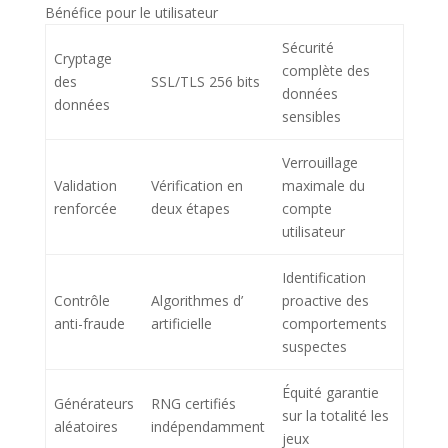
Bénéfice pour le utilisateur
Sécurité
Cryptage
complète des
des
SSL/TLS 256 bits
données
données
sensibles
Verrouillage
Validation
Vérification en
maximale du
renforcée
deux étapes
compte
utilisateur
Identification
Contrôle
Algorithmes d’
proactive des
anti-fraude
artificielle
comportements
suspectes
Équité garantie
Générateurs
RNG certifiés
sur la totalité les
aléatoires
indépendamment
jeux