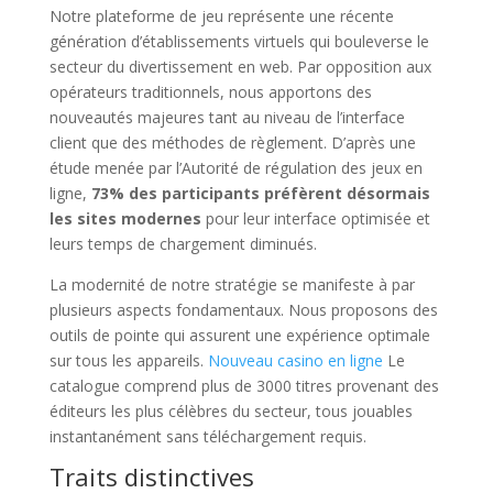
Notre plateforme de jeu représente une récente
génération d’établissements virtuels qui bouleverse le
secteur du divertissement en web. Par opposition aux
opérateurs traditionnels, nous apportons des
nouveautés majeures tant au niveau de l’interface
client que des méthodes de règlement. D’après une
étude menée par l’Autorité de régulation des jeux en
ligne,
73% des participants préfèrent désormais
les sites modernes
pour leur interface optimisée et
leurs temps de chargement diminués.
La modernité de notre stratégie se manifeste à par
plusieurs aspects fondamentaux. Nous proposons des
outils de pointe qui assurent une expérience optimale
sur tous les appareils.
Nouveau casino en ligne
Le
catalogue comprend plus de 3000 titres provenant des
éditeurs les plus célèbres du secteur, tous jouables
instantanément sans téléchargement requis.
Traits distinctives