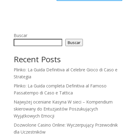
Buscar
Buscar
Recent Posts
Plinko: La Guida Definitiva al Celebre Gioco di Caso e
Strategia
Plinko: La Guida completa Definitiva al Famoso
Passatempo di Caso e Tattica
Najwyżej oceniane Kasyna W sieci – Kompendium
skierowany do Entuzjastów Poszukujących
Wyjątkowych Emocji
Dozwolone Casino Online: Wyczerpujący Przewodnik
dla Uczestników