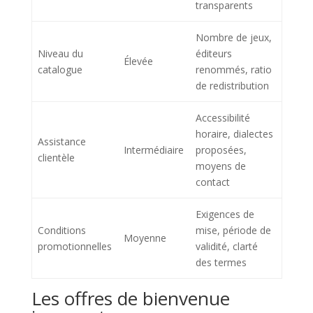
transparents
Nombre de jeux,
Niveau du
éditeurs
Élevée
catalogue
renommés, ratio
de redistribution
Accessibilité
horaire, dialectes
Assistance
Intermédiaire
proposées,
clientèle
moyens de
contact
Exigences de
Conditions
mise, période de
Moyenne
promotionnelles
validité, clarté
des termes
Les offres de bienvenue