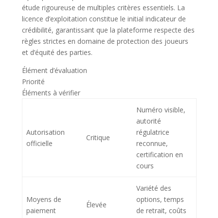
étude rigoureuse de multiples critères essentiels. La
licence d’exploitation constitue le initial indicateur de
crédibilité, garantissant que la plateforme respecte des
règles strictes en domaine de protection des joueurs
et d’équité des parties.
Élément d’évaluation
Priorité
Éléments à vérifier
Numéro visible,
autorité
Autorisation
régulatrice
Critique
officielle
reconnue,
certification en
cours
Variété des
Moyens de
options, temps
Élevée
paiement
de retrait, coûts