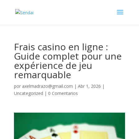
Frais casino en ligne :
Guide complet pour une
expérience de jeu
remarquable
por
axelmadrazo@gmail.com
|
Abr 1, 2026
|
Uncategorized
|
0 Comentarios