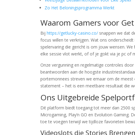
Zo Het Beloningsprogramma Werkt
Waarom Gamers voor Get
Bij
https://getlucky-casino.co/
snappen we dat de d
focus willen te verkrijgen. Wat ons onderscheidt
spelervaring die gericht is om jouw wensen. We 
elke sessie vlot werkt, of of je gokt via je pc of
Onze vergunning en regelmatige controles door n
beantwoorden aan de hoogste industriestandaard
portemonnees streven we ernaar om de meest effi
statement – het is een meetbare resultaat die w
Ons Uitgebreide Spelportf
Dit platform biedt toegang tot meer dan 2500 
Microgaming, Play’n GO en Evolution Gaming. 
toe te voegen terwijl we tijdloze favorieten bew
Videoslots die Stories Brenge