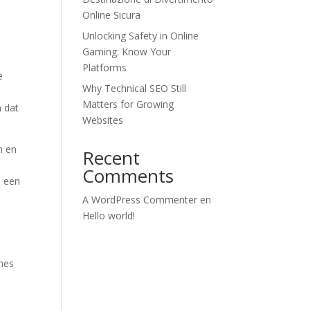
Online Sicura
Unlocking Safety in Online
Gaming: Know Your
Platforms
e
Why Technical SEO Still
Matters for Growing
n dat
Websites
n en
Recent
Comments
s een
A WordPress Commenter
en
Hello world!
mes