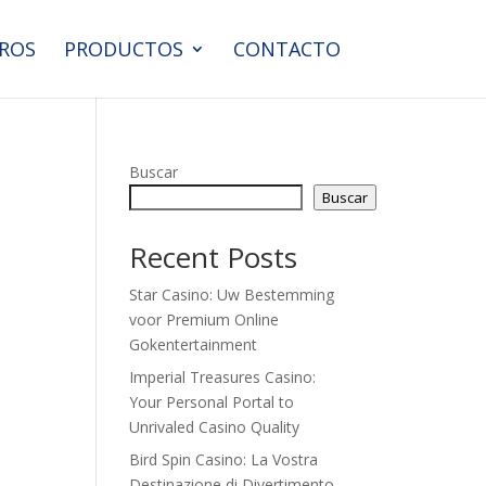
ROS
PRODUCTOS
CONTACTO
Buscar
Buscar
Recent Posts
Star Casino: Uw Bestemming
voor Premium Online
Gokentertainment
Imperial Treasures Casino:
Your Personal Portal to
Unrivaled Casino Quality
Bird Spin Casino: La Vostra
Destinazione di Divertimento