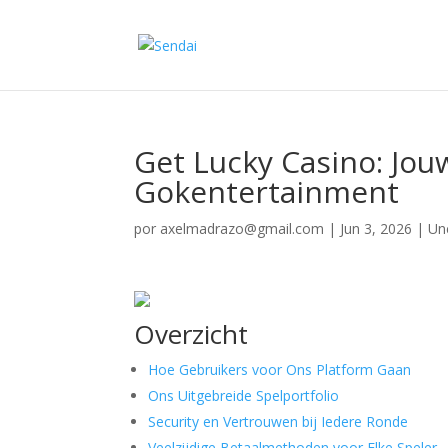
Get Lucky Casino: Jou
Gokentertainment
por
axelmadrazo@gmail.com
|
Jun 3, 2026
|
Un
Overzicht
Hoe Gebruikers voor Ons Platform Gaan
Ons Uitgebreide Spelportfolio
Security en Vertrouwen bij Iedere Ronde
Veelzijdige Betaalmethoden voor Elke Speler