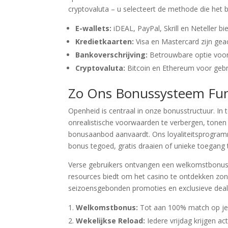
cryptovaluta – u selecteert de methode die het be
E-wallets:
iDEAL, PayPal, Skrill en Neteller b
Kredietkaarten:
Visa en Mastercard zijn gea
Bankoverschrijving:
Betrouwbare optie voor
Cryptovaluta:
Bitcoin en Ethereum voor gebru
Zo Ons Bonussysteem Fun
Openheid is centraal in onze bonusstructuur. In 
onrealistische voorwaarden te verbergen, tonen 
bonusaanbod aanvaardt. Ons loyaliteitsprogram
bonus tegoed, gratis draaien of unieke toegang
Verse gebruikers ontvangen een welkomstbonus da
resources biedt om het casino te ontdekken zon
seizoensgebonden promoties en exclusieve deals
Welkomstbonus:
Tot aan 100% match op je e
Wekelijkse Reload:
Iedere vrijdag krijgen 