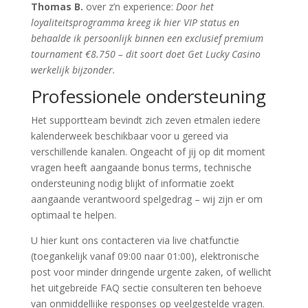
Thomas B.
over z’n experience:
Door het
loyaliteitsprogramma kreeg ik hier VIP status en
behaalde ik persoonlijk binnen een exclusief premium
tournament €8.750 – dit soort doet Get Lucky Casino
werkelijk bijzonder.
Professionele ondersteuning
Het supportteam bevindt zich zeven etmalen iedere
kalenderweek beschikbaar voor u gereed via
verschillende kanalen. Ongeacht of jij op dit moment
vragen heeft aangaande bonus terms, technische
ondersteuning nodig blijkt of informatie zoekt
aangaande verantwoord spelgedrag – wij zijn er om
optimaal te helpen.
U hier kunt ons contacteren via live chatfunctie
(toegankelijk vanaf 09:00 naar 01:00), elektronische
post voor minder dringende urgente zaken, of wellicht
het uitgebreide FAQ sectie consulteren ten behoeve
van onmiddellijke responses op veelgestelde vragen.