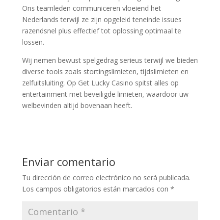
Ons teamleden communiceren vloeiend het
Nederlands terwijl ze zijn opgeleid teneinde issues
razendsnel plus effectief tot oplossing optimaal te
lossen.
Wij nemen bewust spelgedrag serieus terwijl we bieden
diverse tools zoals stortingslimieten, tijdslimieten en
zelfuitsluiting. Op Get Lucky Casino spitst alles op
entertainment met beveiligde limieten, waardoor uw
welbevinden altijd bovenaan heeft.
Enviar comentario
Tu dirección de correo electrónico no será publicada.
Los campos obligatorios están marcados con
*