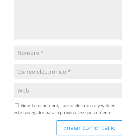
Guarda mi nombre, correo electrónico y web en
este navegador para la próxima vez que comente.