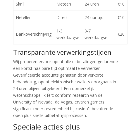
Skrill
Meteen
24 uren
€10
Neteller
Direct
24 uur tijd
€10
1-3
3-7
Bankoverschrijving
€20
werkdaagse
werkdaagse
Transparante verwerkingstijden
Wij proberen ervoor opdat alle uitbetalingen gedurende
een kortst haalbare tijd optimaal te verwerken.
Geverificeerde accounts genieten door verkorte
behandeling, opdat elektronische wallets doorgaans in
24 uren blijven uitgekeerd. Een opmerkelijk
wetenschappelijk feit: conform research van de
University of Nevada, de Vegas, ervaren gamers
significant meer tevredenheid bij casino’s bevattende
open plus snelle uitbetalingsprocessen.
Speciale acties plus