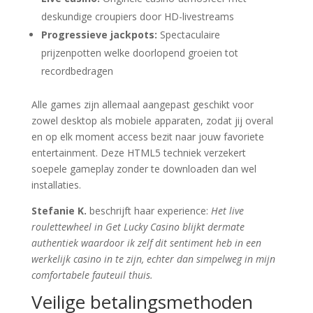
deskundige croupiers door HD-livestreams
Progressieve jackpots:
Spectaculaire
prijzenpotten welke doorlopend groeien tot
recordbedragen
Alle games zijn allemaal aangepast geschikt voor
zowel desktop als mobiele apparaten, zodat jij overal
en op elk moment access bezit naar jouw favoriete
entertainment. Deze HTML5 techniek verzekert
soepele gameplay zonder te downloaden dan wel
installaties.
Stefanie K.
beschrijft haar experience:
Het live
roulettewheel in Get Lucky Casino blijkt dermate
authentiek waardoor ik zelf dit sentiment heb in een
werkelijk casino in te zijn, echter dan simpelweg in mijn
comfortabele fauteuil thuis.
Veilige betalingsmethoden